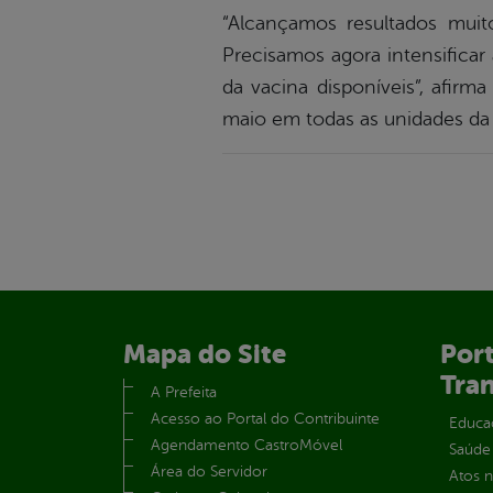
“Alcançamos resultados muit
Precisamos agora intensificar 
da vacina disponíveis”, afir
maio em todas as unidades da 
Mapa do Site
Port
Tra
A Prefeita
Acesso ao Portal do Contribuinte
Educa
Agendamento CastroMóvel
Saúde
Área do Servidor
Atos 