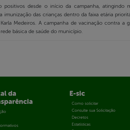
o positivos desde o início da campanha, atingindo 
a imunização das crianças dentro da faixa etária priori
ma Karla Medeiros. A campanha de vacinação contra a g
rede básica de saúde do município.
al da
E-sic
nsparência
Como solicitar
Consulte sua Solicitação
ção
Decretos
Estatísticas
normativos