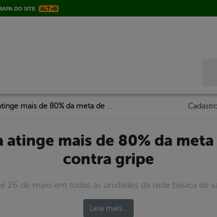
APA DO SITE
ALT+B
Bus
Serra Talhada atinge mais de 80% da meta de vacinação contra gripe
Cadastro
contra gripe
 26 de maio em todas as unidades da rede básica de s
Leia mais…