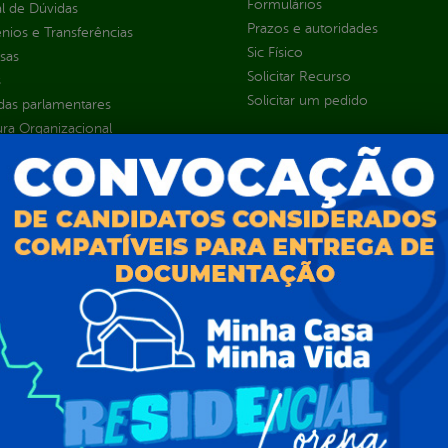
Formulários
l de Dúvidas
Prazos e autoridades
ios e Transferências
Sic Físico
sas
Solicitar Recurso
s
Solicitar um pedido
as parlamentares
ura Organizacional
 Governo Digital
ções e Contratos
Públicas
jamento e Prestação de Contas
as
sos Humanos
ias de Receitas