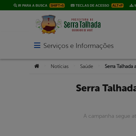
IR PARA A BUSCA
SHIFT+5
TECLAS DE ACESSO
ALT+P
M
Serviços e Informações
Abrir menu principal de navegação
Você está aqui:
>
>
>
Notícias
Saúde
Serra Talhada atinge mais de 80% da meta de vacinação
A campanha segue até