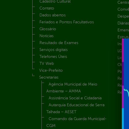
Cadastro Cultural
Centra
Contato
Convên
Dados abertos
Despe
Feriados e Pontos Facultativos
Diária
Glossário
Emend
Notícias
Estrut
Resultado de Exames
Inicio
Serviços digitais
LGPD e
Telefones Úteis
Licita
TV Web
Obras 
Vice-Prefeito
Plane
Secretarias
Receit
Agência Municipal de Meio
Recur
Ambiente – AMMA
Renúnc
Assistência Social e Cidadania
Autarquia Educacional de Serra
Talhada – AESET
Comando da Guarda Municipal-
CGM