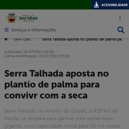
ACESSIBILIDADE
Acesso ráp
Busca
Serviços e Informações
Abrir menu principal de navegação
Você está aqui:
Sem categoria
Serra Talhada aposta no plantio de palma para convivr com a seca
>
>
publicado: 19/07/2013 15h39,
última modificação: 19/07/2013 15h39
Serra Talhada aposta no
plantio de palma para
convivr com a seca
Serra Talhada, no interior do Estado, a 419 km do
Recife, se prepara para ganhar uma sementeira
gigante, com capacidade inicial para 50 mil mudas