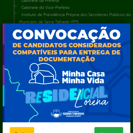
Gabinete da Prefeita
Gabinete do Vice-Prefeito
Instituto de Previdência Própria dos Servidores Públicos do
Município de Serra Talhada-IPPS
Obras e Infraestrutura
Procuradoria Geral do Município
Secretaria de Comunicação Social e Audiovisual
Secretaria de Desenvolvimento Econômico e Turismo
Secretaria de Iluminação Pública e Energia Elétrica
Secretaria Municipal da Mulher – SEMU
Secretaria Municipal de Administração – SAD
Secretaria Municipal de Agricultura e Recursos Hídricos –
SEMARH / Secretaria de Agricultura Familiar – SEMAF
Secretaria Municipal de Educação – SEST
Secretaria Municipal de Esporte e Lazer – SEMEL
Secretaria Municipal de Finanças – SECFIN
Secretaria Municipal de Governo – SEGOV
Secretaria Municipal de Meio Ambiente – SEMA
Secretaria Municipal de Planejamento e Gestão – SEPLAG