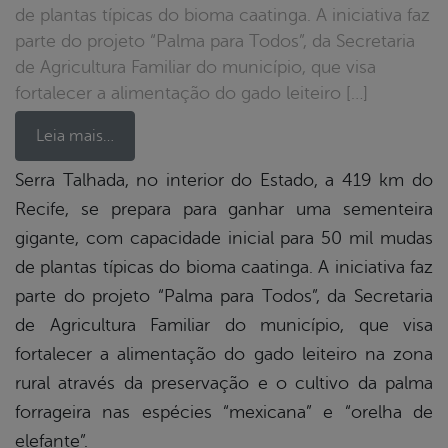
de plantas típicas do bioma caatinga. A iniciativa faz
parte do projeto “Palma para Todos”, da Secretaria
de Agricultura Familiar do município, que visa
fortalecer a alimentação do gado leiteiro […]
Leia mais…
Serra Talhada, no interior do Estado, a 419 km do
Recife, se prepara para ganhar uma sementeira
book
gigante, com capacidade inicial para 50 mil mudas
de plantas típicas do bioma caatinga. A iniciativa faz
er
parte do projeto “Palma para Todos”, da Secretaria
de Agricultura Familiar do município, que visa
fortalecer a alimentação do gado leiteiro na zona
din
rural através da preservação e o cultivo da palma
forrageira nas espécies “mexicana” e “orelha de
elefante”.