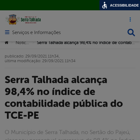
ACESSIBILIDADE
Acesso ráp
Busca
Serviços e Informações
Abrir menu principal de navegação
Você está aqui:
Notícias
Serra Talhada alcança 98,4% no índice de contabilidade pública do TCE-PE
>
>
publicado: 29/09/2021 11h34,
última modificação: 29/09/2021 11h34
Serra Talhada alcança
98,4% no índice de
contabilidade pública do
TCE-PE
O Município de Serra Talhada, no Sertão do Pajeú,