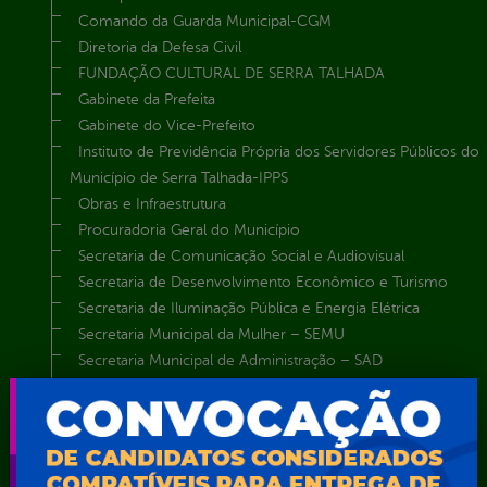
Comando da Guarda Municipal-CGM
Diretoria da Defesa Civil
FUNDAÇÃO CULTURAL DE SERRA TALHADA
Gabinete da Prefeita
Gabinete do Vice-Prefeito
Instituto de Previdência Própria dos Servidores Públicos do
Município de Serra Talhada-IPPS
Obras e Infraestrutura
Procuradoria Geral do Município
Secretaria de Comunicação Social e Audiovisual
Secretaria de Desenvolvimento Econômico e Turismo
Secretaria de Iluminação Pública e Energia Elétrica
Secretaria Municipal da Mulher – SEMU
Secretaria Municipal de Administração – SAD
Secretaria Municipal de Agricultura e Recursos Hídricos –
SEMARH / Secretaria de Agricultura Familiar – SEMAF
Secretaria Municipal de Educação – SEST
Secretaria Municipal de Esporte e Lazer – SEMEL