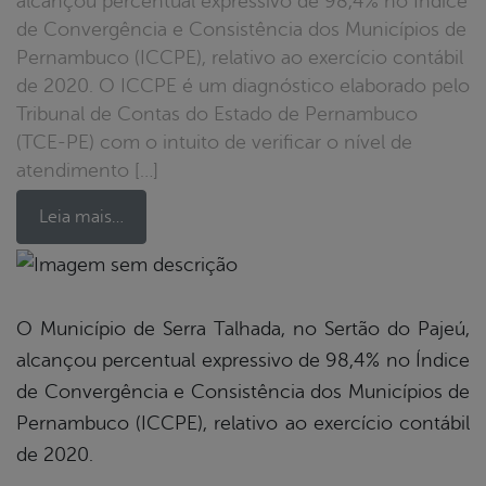
alcançou percentual expressivo de 98,4% no Índice
de Convergência e Consistência dos Municípios de
Pernambuco (ICCPE), relativo ao exercício contábil
de 2020. O ICCPE é um diagnóstico elaborado pelo
Tribunal de Contas do Estado de Pernambuco
(TCE-PE) com o intuito de verificar o nível de
atendimento […]
Leia mais…
book
O Município de Serra Talhada, no Sertão do Pajeú,
alcançou percentual expressivo de 98,4% no Índice
er
de Convergência e Consistência dos Municípios de
Pernambuco (ICCPE), relativo ao exercício contábil
de 2020.
din