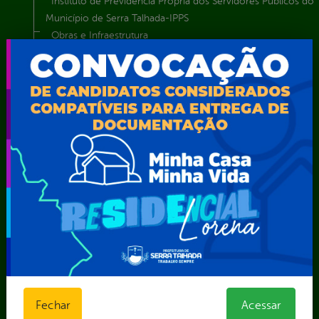
Instituto de Previdência Própria dos Servidores Públicos do
Município de Serra Talhada-IPPS
Obras e Infraestrutura
Procuradoria Geral do Município
Secretaria de Comunicação Social e Audiovisual
Secretaria de Desenvolvimento Econômico e Turismo
Secretaria de Iluminação Pública e Energia Elétrica
Secretaria Municipal da Mulher – SEMU
Secretaria Municipal de Administração – SAD
Secretaria Municipal de Agricultura e Recursos Hídricos –
SEMARH / Secretaria de Agricultura Familiar – SEMAF
Secretaria Municipal de Educação – SEST
Secretaria Municipal de Esporte e Lazer – SEMEL
Secretaria Municipal de Finanças – SECFIN
Secretaria Municipal de Governo – SEGOV
Secretaria Municipal de Meio Ambiente – SEMA
Secretaria Municipal de Planejamento e Gestão – SEPLAG
Secretaria Municipal de Relações Institucionais – SEMRI
Fechar
Acessar
Secretaria Municipal de Saúde – SMS