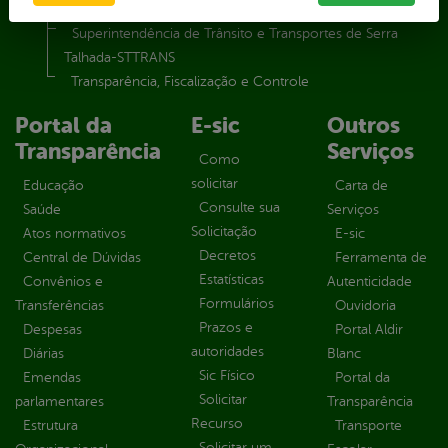
Secretaria Municipal de Serviços Públicos – SEMUSP
Superintendência de Trânsito e Transportes de Serra
Talhada-STTRANS
Transparência, Fiscalização e Controle
Portal da
E-sic
Outros
Transparência
Serviços
Como
solicitar
Educação
Carta de
Consulte sua
Saúde
Serviços
Solicitação
Atos normativos
E-sic
Decretos
Central de Dúvidas
Ferramenta de
Estatísticas
Convênios e
Autenticidade
Formulários
Transferências
Ouvidoria
Prazos e
Despesas
Portal Aldir
autoridades
Diárias
Blanc
Sic Físico
Emendas
Portal da
Solicitar
parlamentares
Transparência
Recurso
Estrutura
Transporte
Solicitar um