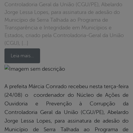
Controladoria Geral da União (CGU/PE), Abelardo
Jorge Lessa Lopes, para assinatura de adesão do
Município de Serra Talhada ao Programa de
Transparência e Integridade em Municípios e
Estados, criado pela Controladoria-Geral da União
(CGU), […]
Leia mais…
book
A prefeita Márcia Conrado recebeu nesta terça-feira
(24/08) o
coordenador do Núcleo de Ações de
er
Ouvidoria e Prevenção à Corrupção da
Controladoria Geral da União
(CGU/PE), Abelardo
Jorge Lessa Lopes, para assinatura de adesão do
din
Município de Serra Talhada ao Programa de