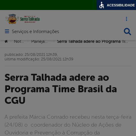
ACESSIBILIDADE
Acesso ráp
Busca
Serviços e Informações
Abrir menu principal de navegação
Você está aqui:
Notícias
Planejamento
Serra Talhada adere ao Programa Time Brasil da CGU
>
>
>
publicado: 25/08/2021 12h39,
última modificação: 25/08/2021 12h39
Serra Talhada adere ao
Programa Time Brasil da
CGU
A prefeita Márcia Conrado recebeu nesta terça-feira
(24/08) o coordenador do Núcleo de Ações de
Ouvidoria e Prevenção à Corrupção da