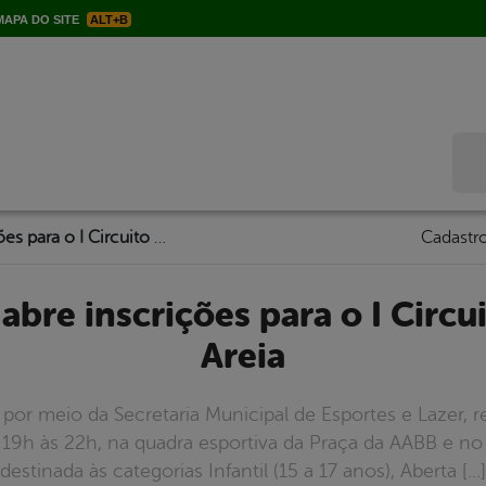
APA DO SITE
ALT+B
Bus
Serra Talhada abre inscrições para o I Circuito de Vôlei de Areia
Cadastro
Areia
 por meio da Secretaria Municipal de Esportes e Lazer, r
as 19h às 22h, na quadra esportiva da Praça da AABB e 
destinada às categorias Infantil (15 a 17 anos), Aberta […]