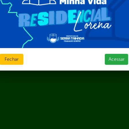
as
sos Humanos
ias de Receitas
Fechar
Acessar