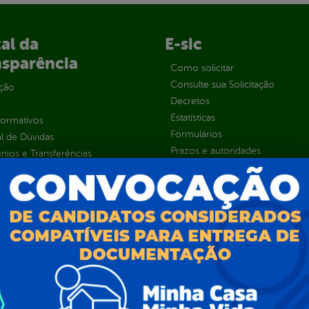
al da
E-sic
nsparência
Como solicitar
Consulte sua Solicitação
ção
Decretos
Estatísticas
normativos
Formulários
l de Dúvidas
Prazos e autoridades
ios e Transferências
Sic Físico
sas
Solicitar Recurso
s
Solicitar um pedido
as parlamentares
ura Organizacional
 Governo Digital
ções e Contratos
Públicas
jamento e Prestação de Contas