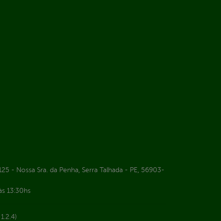
25 - Nossa Sra. da Penha, Serra Talhada - PE, 56903-
às 13:30hs
1.2.4)