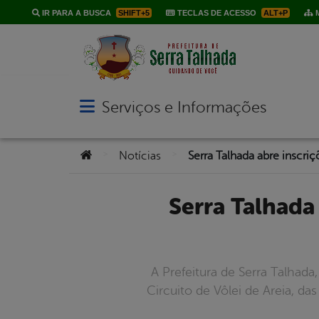
IR PARA A BUSCA
SHIFT+5
TECLAS DE ACESSO
ALT+P
M
Serviços e Informações
Abrir menu principal de navegação
Você está aqui:
>
>
Notícias
Serra Talhada abre inscrições para o I Circuito de Vôlei de
A Prefeitura de Serra Talhada,
Circuito de Vôlei de Areia, d