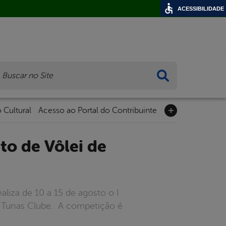
ACESSIBILIDADE
ca
 Cultural
Acesso ao Portal do Contribuinte
ealiza de 10 a 15 de agosto o I
no Tunas Clube. A competição é