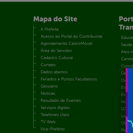
Mapa do Site
Port
Tra
A Prefeita
Acesso ao Portal do Contribuinte
Educa
Agendamento CastroMóvel
Saúde
Área do Servidor
Atos 
Cadastro Cultural
Centra
Contato
Convên
Dados abertos
Despe
Feriados e Pontos Facultativos
Diária
Glossário
Emend
Notícias
Estrut
Resultado de Exames
Inicio
Serviços digitais
LGPD e
Telefones Úteis
Licita
TV Web
Obras 
Vice-Prefeito
Plane