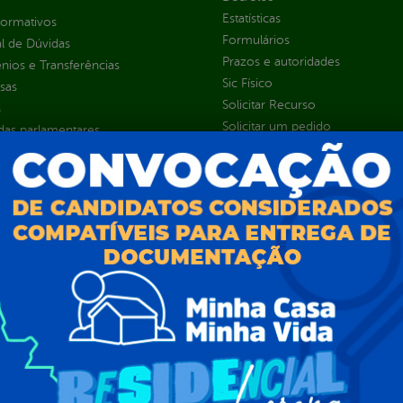
Estatísticas
normativos
Formulários
l de Dúvidas
Prazos e autoridades
ios e Transferências
Sic Físico
sas
Solicitar Recurso
s
Solicitar um pedido
as parlamentares
ura Organizacional
 Governo Digital
ções e Contratos
Públicas
jamento e Prestação de Contas
as
sos Humanos
ias de Receitas