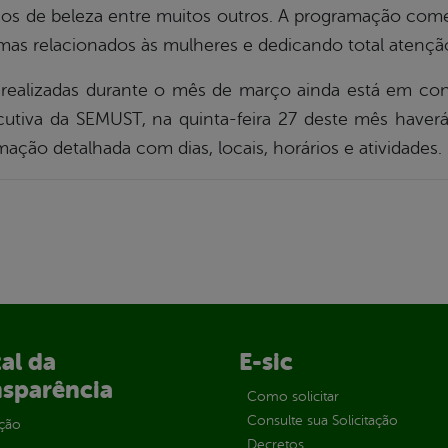
iços de beleza entre muitos outros. A programação come
mas relacionados às mulheres e dedicando total atençã
 realizadas durante o mês de março ainda está em co
ecutiva da SEMUST, na quinta-feira 27 deste mês have
ação detalhada com dias, locais, horários e atividades.
al da
E-sic
nsparência
Como solicitar
Consulte sua Solicitação
ção
Decretos