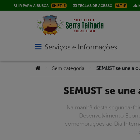
IR PARA A BUSCA
SHIFT+5
TECLAS DE ACESSO
ALT+P
M
Serviços e Informações
Abrir menu principal de navegação
Você está aqui:
>
>
Sem categoria
SEMUST se une 
Na manhã desta segunda-feira
Desenvolvimento Econômi
comemorações ao Dia Internac