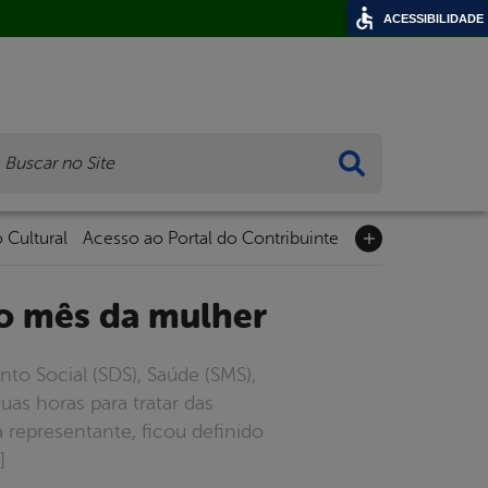
ACESSIBILIDADE
ca
 Cultural
Acesso ao Portal do Contribuinte
 o mês da mulher
to Social (SDS), Saúde (SMS),
as horas para tratar das
representante, ficou definido
]