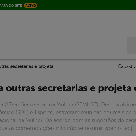
APA DO SITE
ALT+B
Bus
SEMUST se une a outras secretarias e projeta o mês da mulher
Cadastro
a outras secretarias e projeta
 (17) as Secretarias da Mulher (SEMUST), Desenvolvimen
co (SDE) e Esporte, estiveram reunidas por mais de du
ional da Mulher. De acordo com as sugestões de cada 
que as comemorações não irão se resumir apenas ao […