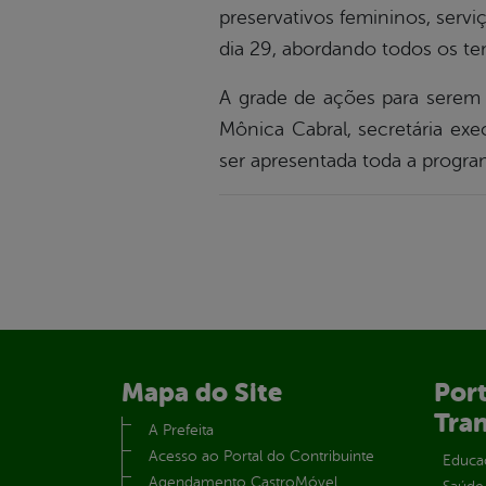
preservativos femininos, serv
dia 29, abordando todos os te
A grade de ações para serem
Mônica Cabral, secretária ex
ser apresentada toda a program
Mapa do Site
Port
Tra
A Prefeita
Acesso ao Portal do Contribuinte
Educa
Agendamento CastroMóvel