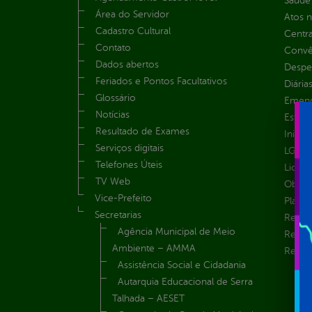
Saúde
Área do Servidor
Atos 
Cadastro Cultural
Centra
Contato
Convên
Dados abertos
Despe
Feriados e Pontos Facultativos
Diária
Glossário
Emend
Notícias
Estrut
Resultado de Exames
Inicio
Serviços digitais
LGPD e
Telefones Úteis
Licita
TV Web
Obras 
Vice-Prefeito
Plane
Secretarias
Receit
Agência Municipal de Meio
Recur
Ambiente – AMMA
Renúnc
Assistência Social e Cidadania
Autarquia Educacional de Serra
Talhada – AESET