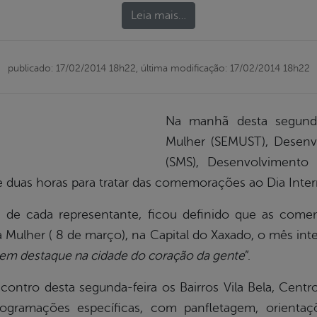
Leia mais…
publicado: 17/02/2014 18h22,
última modificação: 17/02/2014 18h22
Na manhã desta segunda-
Mulher (SEMUST), Desenvo
(SMS), Desenvolvimento
e duas horas para tratar das comemorações ao Dia Inter
de cada representante, ficou definido que as come
 Mulher ( 8 de março), na Capital do Xaxado, o mês int
em destaque na cidade do coração da gente
”.
ontro desta segunda-feira os Bairros Vila Bela, Centr
rogramações específicas, com panfletagem, orientaçõe