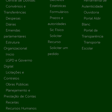
Central de Dúvidas
Ferramenta de
Estatísticas
Convênios e
Autenticidade
Formulários
Transferências
Ouvidoria
Prazos e
Despesas
Portal Aldir
autoridades
Diárias
Blanc
Sic Físico
Emendas
Portal da
Solicitar
parlamentares
Transparência
Recurso
Estrutura
Transporte
Solicitar um
Organizacional
Escolar
pedido
Inicio
LGPD e Governo
Digital
Licitações e
Contratos
Obras Públicas
Planejamento e
Prestação de Contas
Receitas
Recursos Humanos