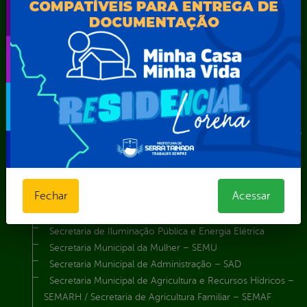
Agência Municipal de Meio Ambiente – AMMA
Assistência Social e Cidadania
Autarquia Educacional de Serra Talhada – AESET
Comando da Guarda Municipal-CGM
Diretoria da Defesa Civil
FUNDAÇÃO CULTURAL DE SERRA TALHADA
Gabinete da Prefeita
Gabinete do Vice-Prefeito
Instituto de Previdência Própria dos Servidores Públicos do
Município de Serra Talhada-IPPS
Obras e Infraestrutura
Procuradoria Geral do Município
Fechar
Acessar
Secretaria de Comunicação Social e Audiovisual
Secretaria de Desenvolvimento Econômico e Turismo
Secretaria de Iluminação Pública e Energia Elétrica
Secretaria Municipal da Mulher – SEMU
Secretaria Municipal de Administração – SAD
Secretaria Municipal de Agricultura e Recursos Hídricos –
SEMARH / Secretaria de Agricultura Familiar – SEMAF