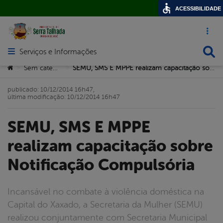
ACESSIBILIDADE
Acesso ráp
Busca
Serviços e Informações
Abrir menu principal de navegação
Você está aqui:
Sem categoria
SEMU, SMS E MPPE realizam capacitação sobre Notificação Compulsória
>
>
publicado: 10/12/2014 16h47,
última modificação: 10/12/2014 16h47
SEMU, SMS E MPPE
realizam capacitação sobre
Notificação Compulsória
Incansável no combate à violência doméstica na
Capital do Xaxado, a Secretaria da Mulher (SEMU)
realizou conjuntamente com Secretaria Municipal