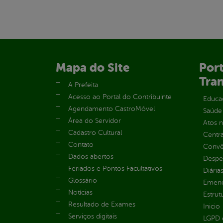
Mapa do Site
Port
Tra
A Prefeita
Acesso ao Portal do Contribuinte
Educa
Agendamento CastroMóvel
Saúde
Área do Servidor
Atos 
Cadastro Cultural
Centra
Contato
Convên
Dados abertos
Despe
Feriados e Pontos Facultativos
Diária
Glossário
Emend
Notícias
Estrut
Resultado de Exames
Inicio
Serviços digitais
LGPD e