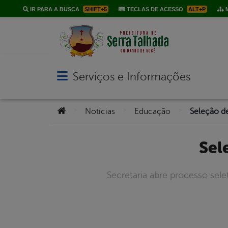
IR PARA A BUSCA
SHIFT+5
TECLAS DE ACESSO
ALT+P
M
Serviços e Informações
Abrir menu principal de navegação
Você está aqui:
>
>
>
Notícias
Educação
Seleção de
Se
Secretaria abre processo sele