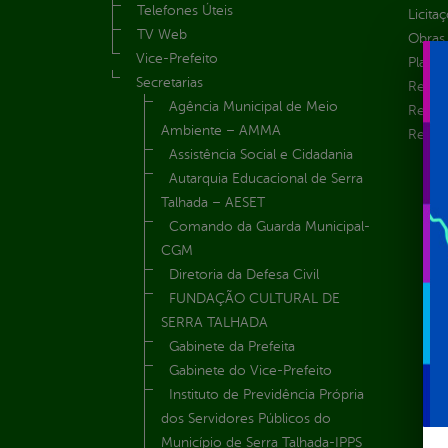
Telefones Úteis
Licita
TV Web
Obras 
Vice-Prefeito
Plane
Secretarias
Receit
Agência Municipal de Meio
Recur
Ambiente – AMMA
Renúnc
Assistência Social e Cidadania
Autarquia Educacional de Serra
Talhada – AESET
Comando da Guarda Municipal-
CGM
Diretoria da Defesa Civil
FUNDAÇÃO CULTURAL DE
SERRA TALHADA
Gabinete da Prefeita
Gabinete do Vice-Prefeito
Instituto de Previdência Própria
dos Servidores Públicos do
Município de Serra Talhada-IPPS