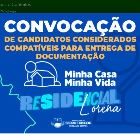
ções e Contratos
Públicas
jamento e Prestação de Contas
as
sos Humanos
ias de Receitas