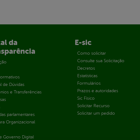
al da
E-sic
nsparência
Como solicitar
Consulte sua Solicitação
ção
Decretos
Estatísticas
normativos
Formulários
l de Dúvidas
Prazos e autoridades
ios e Transferências
Sic Físico
sas
Solicitar Recurso
s
Solicitar um pedido
as parlamentares
ura Organizacional
 Governo Digital