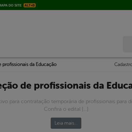
APA DO SITE
ALT+B
Bus
 profissionais da Educação
Cadastro
leção de profissionais da Educ
tivo para contratação temporária de profissionais para di
Confira o edital […]
Leia mais…