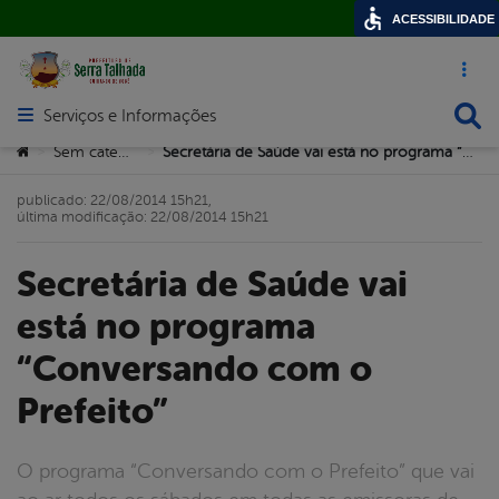
ACESSIBILIDADE
Acesso ráp
Busca
Serviços e Informações
Abrir menu principal de navegação
Você está aqui:
Sem categoria
Secretária de Saúde vai está no programa “Conversando com o Prefeito”
>
>
publicado: 22/08/2014 15h21,
última modificação: 22/08/2014 15h21
Secretária de Saúde vai
está no programa
“Conversando com o
Prefeito”
O programa “Conversando com o Prefeito” que vai