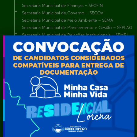
Secretaria Municipal de Finanças – SECFIN
Secretaria Municipal de Governo – SEGOV
Secretaria Municipal de Meio Ambiente – SEMA
Secretaria Municipal de Planejamento e Gestão – SEPLAG
Secretaria Municipal de Relações Institucionais – SEMRI
Secretaria Municipal de Saúde – SMS
Secretaria Municipal de Serviços Públicos – SEMUSP
Superintendência de Trânsito e Transportes de Serra
Talhada-STTRANS
Transparência, Fiscalização e Controle
Portal da
E-sic
Outros
Transparência
Serviços
Como
solicitar
Educação
Carta de
Consulte sua
Saúde
Serviços
Solicitação
Atos normativos
E-sic
Decretos
Central de Dúvidas
Ferramenta de
Estatísticas
Convênios e
Autenticidade