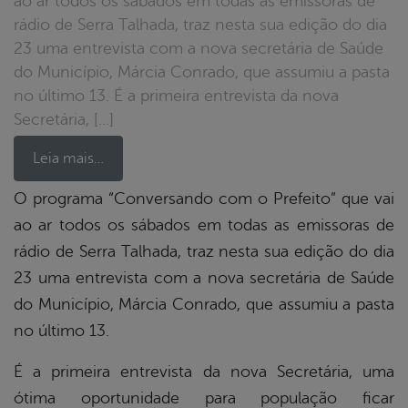
ao ar todos os sábados em todas as emissoras de
rádio de Serra Talhada, traz nesta sua edição do dia
23 uma entrevista com a nova secretária de Saúde
do Município, Márcia Conrado, que assumiu a pasta
no último 13. É a primeira entrevista da nova
Secretária, […]
Leia mais…
O programa “Conversando com o Prefeito” que vai
ao ar todos os sábados em todas as emissoras de
book
rádio de Serra Talhada, traz nesta sua edição do dia
23 uma entrevista com a nova secretária de Saúde
er
do Município, Márcia Conrado, que assumiu a pasta
no último 13.
din
É a primeira entrevista da nova Secretária, uma
ótima oportunidade para população ficar