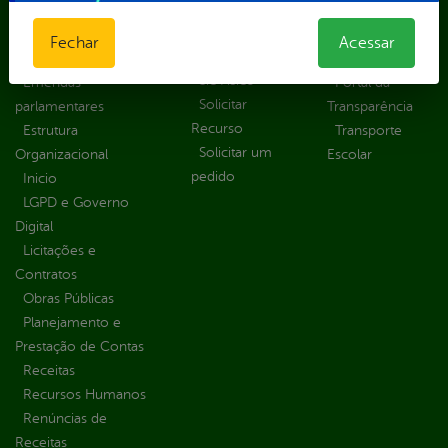
Formulários
Transferências
Ouvidoria
Prazos e
Despesas
Portal Aldir
Fechar
Acessar
autoridades
Diárias
Blanc
Sic Físico
Emendas
Portal da
Solicitar
parlamentares
Transparência
Recurso
Estrutura
Transporte
Solicitar um
Organizacional
Escolar
pedido
Inicio
LGPD e Governo
Digital
Licitações e
Contratos
Obras Públicas
Planejamento e
Prestação de Contas
Receitas
Recursos Humanos
Renúncias de
Receitas