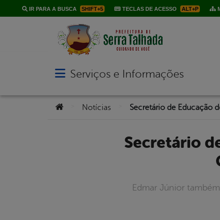
IR PARA A BUSCA
SHIFT+5
TECLAS DE ACESSO
ALT+P
M
Serviços e Informações
Abrir menu principal de navegação
Você está aqui:
>
>
Notícias
Secretário de Educação de Serra Talhada é eleito para o
Edmar Júnior também f