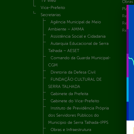
TV Web
Obras 
Vice-Prefeito
Plane
Secretarias
Receit
Agência Municipal de Meio
Recur
Ambiente – AMMA
Renúnc
Assistência Social e Cidadania
Autarquia Educacional de Serra
Talhada – AESET
Comando da Guarda Municipal-
CGM
Diretoria da Defesa Civil
FUNDAÇÃO CULTURAL DE
SERRA TALHADA
Gabinete da Prefeita
Gabinete do Vice-Prefeito
Instituto de Previdência Própria
dos Servidores Públicos do
Município de Serra Talhada-IPPS
Obras e Infraestrutura