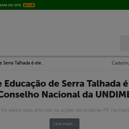
APA DO SITE
ALT+B
Bus
Secretário de Educação de Serra Talhada é eleito para o Conselho Nacional da UNDIME
Cadastro
Conselho Nacional da UNDIM
oi eleito para articular as ações da Undime-PE na macr
Leia mais…