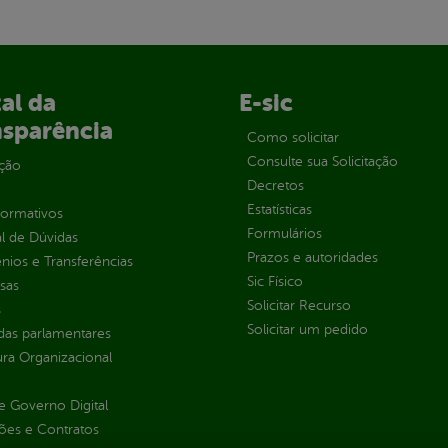
al da
E-sic
nsparência
Como solicitar
Consulte sua Solicitação
ção
Decretos
Estatísticas
normativos
Formulários
l de Dúvidas
Prazos e autoridades
ios e Transferências
Sic Físico
sas
Solicitar Recurso
s
Solicitar um pedido
as parlamentares
ura Organizacional
 Governo Digital
ções e Contratos