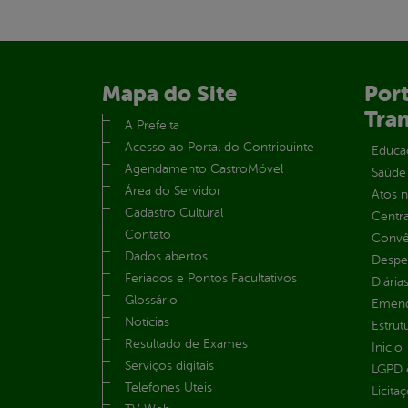
Mapa do Site
Port
Tra
A Prefeita
Acesso ao Portal do Contribuinte
Educa
Agendamento CastroMóvel
Saúde
Área do Servidor
Atos 
Cadastro Cultural
Centra
Contato
Convên
Dados abertos
Despe
Feriados e Pontos Facultativos
Diária
Glossário
Emend
Notícias
Estrut
Resultado de Exames
Inicio
Serviços digitais
LGPD e
Telefones Úteis
Licita