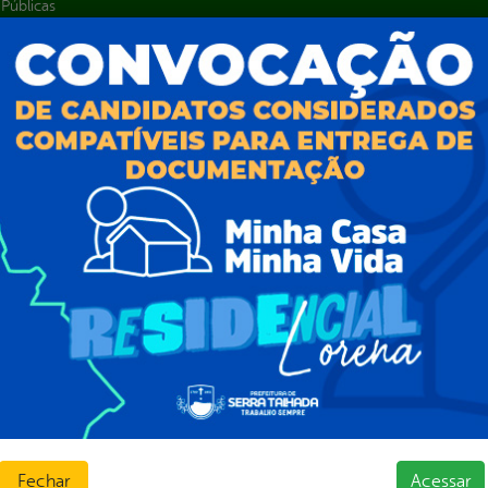
Públicas
jamento e Prestação de Contas
as
sos Humanos
ias de Receitas
Fechar
Acessar