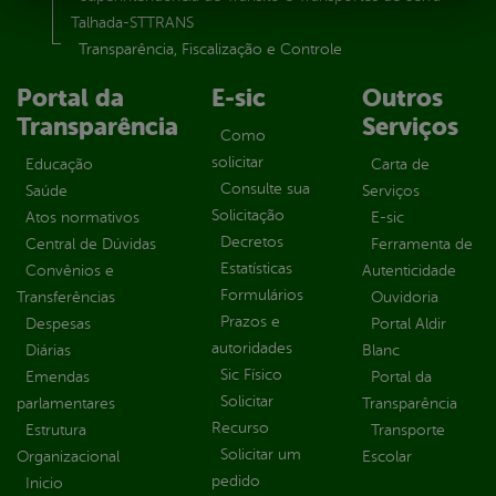
Talhada-STTRANS
Transparência, Fiscalização e Controle
Portal da
E-sic
Outros
Transparência
Serviços
Como
solicitar
Educação
Carta de
Consulte sua
Saúde
Serviços
Solicitação
Atos normativos
E-sic
Decretos
Central de Dúvidas
Ferramenta de
Estatísticas
Convênios e
Autenticidade
Formulários
Transferências
Ouvidoria
Prazos e
Despesas
Portal Aldir
autoridades
Diárias
Blanc
Sic Físico
Emendas
Portal da
Solicitar
parlamentares
Transparência
Recurso
Estrutura
Transporte
Solicitar um
Organizacional
Escolar
pedido
Inicio