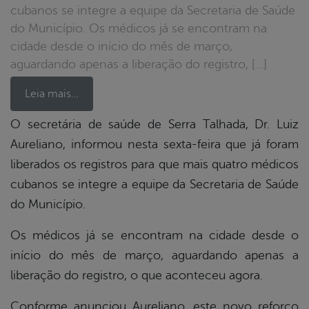
cubanos se integre a equipe da Secretaria de Saúde
do Município. Os médicos já se encontram na
cidade desde o início do mês de março,
aguardando apenas a liberação do registro, […]
Leia mais…
O secretária de saúde de Serra Talhada, Dr. Luiz
Aureliano, informou nesta sexta-feira que já foram
book
liberados os registros para que mais quatro médicos
cubanos se integre a equipe da Secretaria de Saúde
er
do Município.
Os médicos já se encontram na cidade desde o
din
início do mês de março, aguardando apenas a
liberação do registro, o que aconteceu agora.
Conforme anunciou Aureliano, este novo reforço