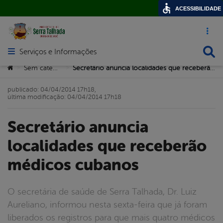
ACESSIBILIDADE
Acesso ráp
Busca
Serviços e Informações
Abrir menu principal de navegação
Você está aqui:
Sem categoria
Secretário anuncia localidades que receberão médicos cubanos
>
>
publicado: 04/04/2014 17h18,
última modificação: 04/04/2014 17h18
Secretário anuncia
localidades que receberão
médicos cubanos
O secretária de saúde de Serra Talhada, Dr. Luiz
Aureliano, informou nesta sexta-feira que já foram
liberados os registros para que mais quatro médicos