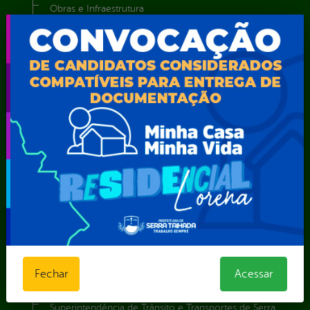
Obras e Infraestrutura
Procuradoria Geral do Município
Secretaria de Comunicação Social e Audiovisual
Secretaria de Desenvolvimento Econômico e Turismo
Secretaria de Iluminação Pública e Energia Elétrica
Secretaria Municipal da Mulher – SEMU
Secretaria Municipal de Administração – SAD
Secretaria Municipal de Agricultura e Recursos Hídricos –
SEMARH / Secretaria de Agricultura Familiar – SEMAF
Secretaria Municipal de Educação – SEST
Secretaria Municipal de Esporte e Lazer – SEMEL
Secretaria Municipal de Finanças – SECFIN
Secretaria Municipal de Governo – SEGOV
Secretaria Municipal de Meio Ambiente – SEMA
Secretaria Municipal de Planejamento e Gestão – SEPLAG
Secretaria Municipal de Relações Institucionais – SEMRI
Fechar
Acessar
Secretaria Municipal de Saúde – SMS
Secretaria Municipal de Serviços Públicos – SEMUSP
Superintendência de Trânsito e Transportes de Serra