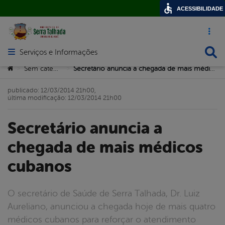
ACESSIBILIDADE
Acesso ráp
Busca
Serviços e Informações
Abrir menu principal de navegação
Você está aqui:
Sem categoria
Secretário anuncia a chegada de mais médicos cubanos
>
>
publicado: 12/03/2014 21h00,
última modificação: 12/03/2014 21h00
Secretário anuncia a
chegada de mais médicos
cubanos
O secretário de Saúde de Serra Talhada, Dr. Luiz
Aureliano, anunciou a chegada hoje de mais quatro
médicos cubanos para reforçar o atendimento