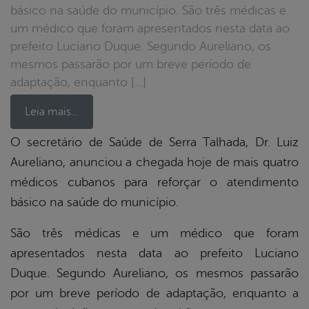
básico na saúde do município. São três médicas e
um médico que foram apresentados nesta data ao
prefeito Luciano Duque. Segundo Aureliano, os
mesmos passarão por um breve período de
adaptação, enquanto […]
Leia mais…
O secretário de Saúde de Serra Talhada, Dr. Luiz
Aureliano, anunciou a chegada hoje de mais quatro
book
médicos cubanos para reforçar o atendimento
básico na saúde do município.
er
São três médicas e um médico que foram
apresentados nesta data ao prefeito Luciano
din
Duque. Segundo Aureliano, os mesmos passarão
por um breve período de adaptação, enquanto a