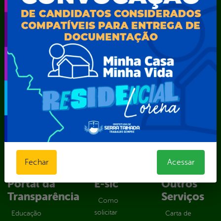
Secretaria Municipal de Agricultura e Recursos Hídricos –
SEMARH / Secretaria de Agricultura Familiar – SEMAF
Secretaria Municipal de Educação – SEST
Secretaria Municipal de Esporte e Lazer – SEMEL
Secretaria Municipal de Finanças – SECFIN
Secretaria Municipal de Governo – SEGOV
Secretaria Municipal de Meio Ambiente – SEMA
Secretaria Municipal de Planejamento e Gestão – SEPLAG
Secretaria Municipal de Relações Institucionais – SEMRI
Secretaria Municipal de Saúde – SMS
Secretaria Municipal de Serviços Públicos – SEMUSP
Superintendência de Trânsito e Transportes de Serra
Talhada-STTRANS
Fechar
Acessar
Transparência, Fiscalização e Controle
Portal da
E-sic
Outros
Transparência
Serviços
Como
solicitar
Educação
Carta de