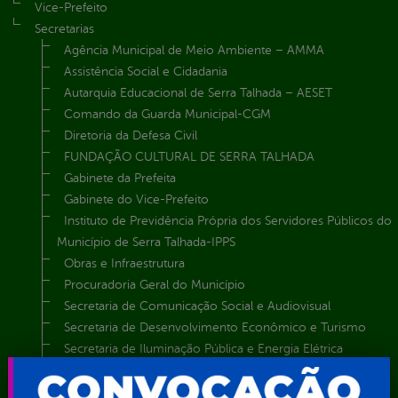
Vice-Prefeito
Secretarias
Agência Municipal de Meio Ambiente – AMMA
Assistência Social e Cidadania
Autarquia Educacional de Serra Talhada – AESET
Comando da Guarda Municipal-CGM
Diretoria da Defesa Civil
FUNDAÇÃO CULTURAL DE SERRA TALHADA
Gabinete da Prefeita
Gabinete do Vice-Prefeito
Instituto de Previdência Própria dos Servidores Públicos do
Município de Serra Talhada-IPPS
Obras e Infraestrutura
Procuradoria Geral do Município
Secretaria de Comunicação Social e Audiovisual
Secretaria de Desenvolvimento Econômico e Turismo
Secretaria de Iluminação Pública e Energia Elétrica
Secretaria Municipal da Mulher – SEMU
Secretaria Municipal de Administração – SAD