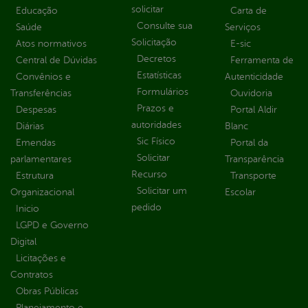
solicitar
Educação
Carta de
Consulte sua
Saúde
Serviços
Solicitação
Atos normativos
E-sic
Decretos
Central de Dúvidas
Ferramenta de
Estatísticas
Convênios e
Autenticidade
Formulários
Transferências
Ouvidoria
Prazos e
Despesas
Portal Aldir
autoridades
Diárias
Blanc
Sic Físico
Emendas
Portal da
Solicitar
parlamentares
Transparência
Recurso
Estrutura
Transporte
Solicitar um
Organizacional
Escolar
pedido
Inicio
LGPD e Governo
Digital
Licitações e
Contratos
Obras Públicas
Planejamento e