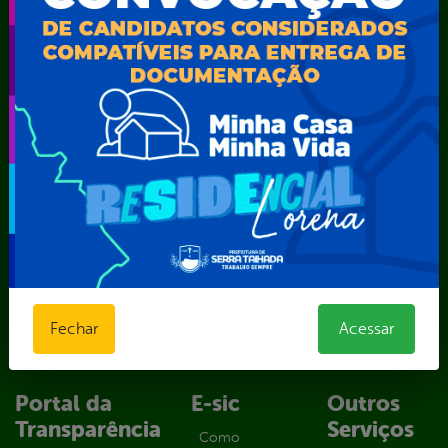
Secretaria Municipal de Administração – SAD
Secretaria Municipal de Agricultura e Recursos Hídricos –
SEMARH / Secretaria de Agricultura Familiar – SEMAF
Secretaria Municipal de Educação – SEST
Secretaria Municipal de Esporte e Lazer – SEMEL
Secretaria Municipal de Finanças – SECFIN
Secretaria Municipal de Governo – SEGOV
Secretaria Municipal de Meio Ambiente – SEMA
Secretaria Municipal de Planejamento e Gestão – SEPLAG
Secretaria Municipal de Relações Institucionais – SEMRI
Secretaria Municipal de Saúde – SMS
Secretaria Municipal de Serviços Públicos – SEMUSP
Superintendência de Trânsito e Transportes de Serra
Fechar
Acessar
Talhada-STTRANS
Transparência, Fiscalização e Controle
Portal da
E-sic
Outros
Transparência
Serviços
Como