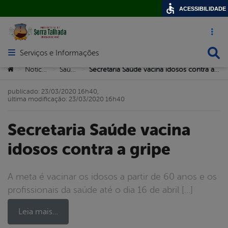
ACESSIBILIDADE
Acesso ráp
Busca
Serviços e Informações
Abrir menu principal de navegação
Você está aqui:
Notícias
Saúde
Secretaria Saúde vacina idosos contra a gripe
>
>
>
publicado: 23/03/2020 16h40,
última modificação: 23/03/2020 16h40
Secretaria Saúde vacina
idosos contra a gripe
A meta é vacinar os idosos a partir de 60 anos e os
profissionais da saúde até o dia 16 de abril […]
Leia mais…