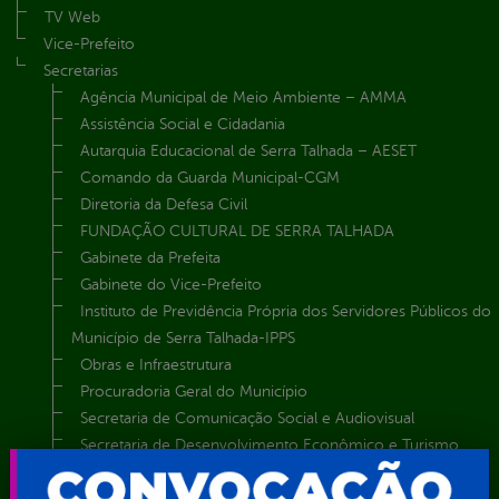
TV Web
Vice-Prefeito
Secretarias
Agência Municipal de Meio Ambiente – AMMA
Assistência Social e Cidadania
Autarquia Educacional de Serra Talhada – AESET
Comando da Guarda Municipal-CGM
Diretoria da Defesa Civil
FUNDAÇÃO CULTURAL DE SERRA TALHADA
Gabinete da Prefeita
Gabinete do Vice-Prefeito
Instituto de Previdência Própria dos Servidores Públicos do
Município de Serra Talhada-IPPS
Obras e Infraestrutura
Procuradoria Geral do Município
Secretaria de Comunicação Social e Audiovisual
Secretaria de Desenvolvimento Econômico e Turismo
Secretaria de Iluminação Pública e Energia Elétrica
Secretaria Municipal da Mulher – SEMU