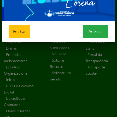
solicitar
Educação
Carta de
Consulte sua
Saúde
Serviços
Solicitação
Atos normativos
E-sic
Decretos
Central de Dúvidas
Ferramenta de
Estatísticas
Convênios e
Autenticidade
Fechar
Acessar
Formulários
Transferências
Ouvidoria
Prazos e
Despesas
Portal Aldir
autoridades
Diárias
Blanc
Sic Físico
Emendas
Portal da
Solicitar
parlamentares
Transparência
Recurso
Estrutura
Transporte
Solicitar um
Organizacional
Escolar
pedido
Inicio
LGPD e Governo
Digital
Licitações e
Contratos
Obras Públicas