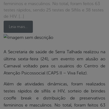
femininos e masculinos. No total, foram feitos 63
testes rápidos, sendo 25 testes de Sífilis e 38 testes
de HIV. […]
Leia mais…
book
A Secretaria de saúde de Serra Talhada realizou na
última sexta-feira (24), um evento em alusão ao
er
Carnaval voltado para os usuários do Centro de
Atenção Psicossocial (CAPS II – Viva Feliz).
din
Além de atividades dinâmicas, foram realizados
testes rápidos de sífilis e HIV, sorteio de brindes
cooffe break e distribuição de preservativos
femininos e masculinos. No total, foram feitos 63