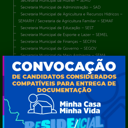
Secretaria Municipal da Mulher – SEMU
Secretaria Municipal de Administração – SAD
Secretaria Municipal de Agricultura e Recursos Hídricos –
SEMARH / Secretaria de Agricultura Familiar – SEMAF
Secretaria Municipal de Educação – SEST
Secretaria Municipal de Esporte e Lazer – SEMEL
Secretaria Municipal de Finanças – SECFIN
Secretaria Municipal de Governo – SEGOV
Secretaria Municipal de Meio Ambiente – SEMA
Secretaria Municipal de Planejamento e Gestão – SEPLAG
Secretaria Municipal de Relações Institucionais – SEMRI
Secretaria Municipal de Saúde – SMS
Secretaria Municipal de Serviços Públicos – SEMUSP
Superintendência de Trânsito e Transportes de Serra
Talhada-STTRANS
Transparência, Fiscalização e Controle
Portal da
E-sic
Outros
Transparência
Serviços
Como