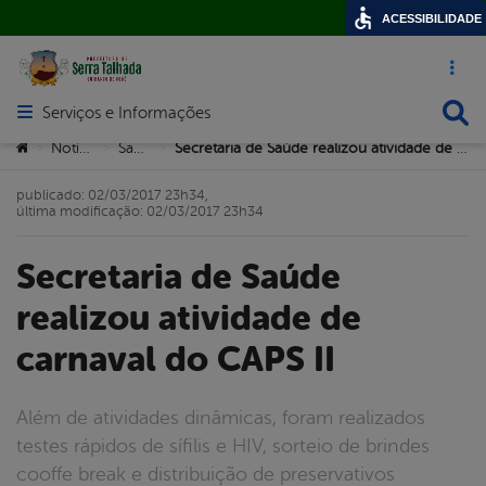
ACESSIBILIDADE
Acesso ráp
Busca
Serviços e Informações
Abrir menu principal de navegação
Você está aqui:
Notícias
Saúde
Secretaria de Saúde realizou atividade de carnaval do CAPS II
>
>
>
publicado: 02/03/2017 23h34,
última modificação: 02/03/2017 23h34
Secretaria de Saúde
realizou atividade de
carnaval do CAPS II
Além de atividades dinâmicas, foram realizados
testes rápidos de sífilis e HIV, sorteio de brindes
cooffe break e distribuição de preservativos