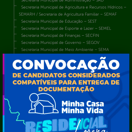
Secretaria Municipal de Administração – SAD
Secretaria Municipal de Agricultura e Recursos Hídricos –
SEMARH / Secretaria de Agricultura Familiar – SEMAF
Secretaria Municipal de Educação – SEST
Secretaria Municipal de Esporte e Lazer – SEMEL
Secretaria Municipal de Finanças – SECFIN
Secretaria Municipal de Governo – SEGOV
Secretaria Municipal de Meio Ambiente – SEMA
Secretaria Municipal de Planejamento e Gestão – SEPLAG
Secretaria Municipal de Relações Institucionais – SEMRI
Secretaria Municipal de Saúde – SMS
Secretaria Municipal de Serviços Públicos – SEMUSP
Superintendência de Trânsito e Transportes de Serra
Talhada-STTRANS
Transparência, Fiscalização e Controle
Portal da
E-sic
Outros
Transparência
Serviços
Como
solicitar
Educação
Carta de