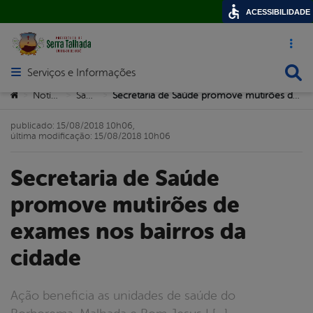
ACESSIBILIDADE
Acesso ráp
Busca
Serviços e Informações
Abrir menu principal de navegação
Você está aqui:
Notícias
Saúde
Secretaria de Saúde promove mutirões de exames nos bairros da cidade
>
>
>
publicado: 15/08/2018 10h06,
última modificação: 15/08/2018 10h06
Secretaria de Saúde
promove mutirões de
exames nos bairros da
cidade
Ação beneficia as unidades de saúde do