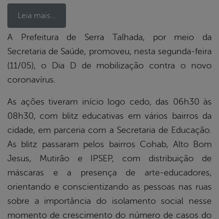
Leia mais…
A Prefeitura de Serra Talhada, por meio da
Secretaria de Saúde, promoveu, nesta segunda-feira
book
(11/05), o Dia D de mobilização contra o novo
coronavírus.
er
As ações tiveram início logo cedo, das 06h30 às
08h30, com blitz educativas em vários bairros da
din
cidade, em parceria com a Secretaria de Educação.
As blitz passaram pelos bairros Cohab, Alto Bom
Jesus, Mutirão e IPSEP, com distribuição de
máscaras e a presença de arte-educadores,
orientando e conscientizando as pessoas nas ruas
sobre a importância do isolamento social nesse
momento de crescimento do número de casos do