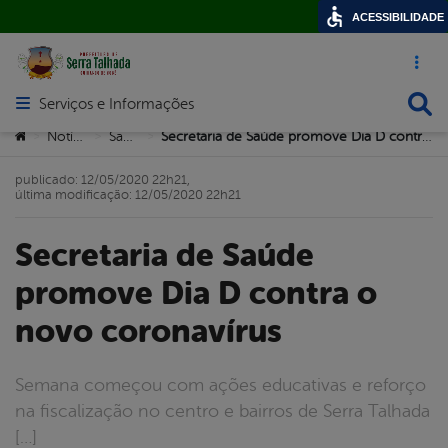
ACESSIBILIDADE
Acesso ráp
Busca
Serviços e Informações
Abrir menu principal de navegação
Você está aqui:
Notícias
Saúde
Secretaria de Saúde promove Dia D contra o novo coronavírus
>
>
>
publicado: 12/05/2020 22h21,
última modificação: 12/05/2020 22h21
Secretaria de Saúde
promove Dia D contra o
novo coronavírus
Semana começou com ações educativas e reforço
na fiscalização no centro e bairros de Serra Talhada
[…]