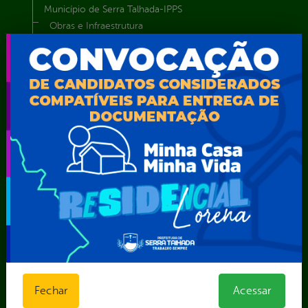
Município de Serra Talhada-IPPS
Obras e Infraestrutura
Procuradoria Geral do Município
Secretaria de Comunicação Social e Audiovisual
Secretaria de Desenvolvimento Econômico e Turismo
Secretaria de Iluminação Pública e Energia Elétrica
Secretaria Municipal da Mulher – SEMU
Secretaria Municipal de Administração – SAD
Secretaria Municipal de Agricultura e Recursos Hídricos –
SEMARH / Secretaria de Agricultura Familiar – SEMAF
Secretaria Municipal de Educação – SEST
Secretaria Municipal de Esporte e Lazer – SEMEL
Secretaria Municipal de Finanças – SECFIN
Secretaria Municipal de Governo – SEGOV
Secretaria Municipal de Meio Ambiente – SEMA
Secretaria Municipal de Planejamento e Gestão – SEPLAG
Secretaria Municipal de Relações Institucionais – SEMRI
Fechar
Secretaria Municipal de Saúde – SMS
Acessar
Secretaria Municipal de Serviços Públicos – SEMUSP