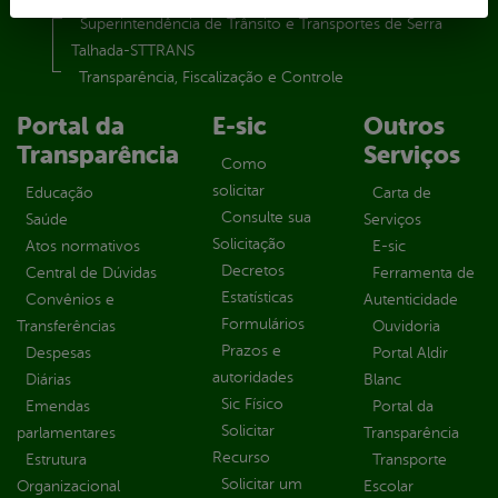
Superintendência de Trânsito e Transportes de Serra
Talhada-STTRANS
Transparência, Fiscalização e Controle
Portal da
E-sic
Outros
Transparência
Serviços
Como
solicitar
Educação
Carta de
Consulte sua
Saúde
Serviços
Solicitação
Atos normativos
E-sic
Decretos
Central de Dúvidas
Ferramenta de
Estatísticas
Convênios e
Autenticidade
Formulários
Transferências
Ouvidoria
Prazos e
Despesas
Portal Aldir
autoridades
Diárias
Blanc
Sic Físico
Emendas
Portal da
Solicitar
parlamentares
Transparência
Recurso
Estrutura
Transporte
Solicitar um
Organizacional
Escolar