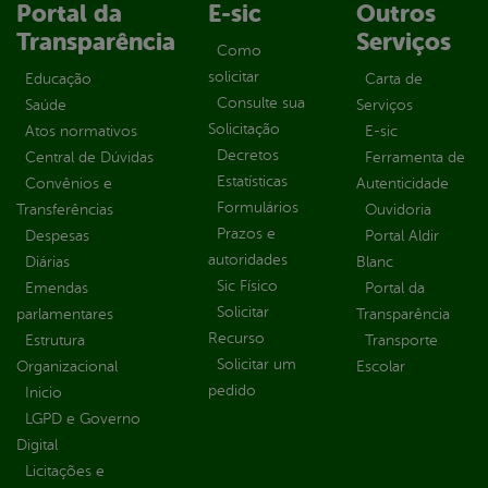
Portal da
E-sic
Outros
Transparência
Serviços
Como
solicitar
Educação
Carta de
Consulte sua
Saúde
Serviços
Solicitação
Atos normativos
E-sic
Decretos
Central de Dúvidas
Ferramenta de
Estatísticas
Convênios e
Autenticidade
Formulários
Transferências
Ouvidoria
Prazos e
Despesas
Portal Aldir
autoridades
Diárias
Blanc
Sic Físico
Emendas
Portal da
Solicitar
parlamentares
Transparência
Recurso
Estrutura
Transporte
Solicitar um
Organizacional
Escolar
pedido
Inicio
LGPD e Governo
Digital
Licitações e