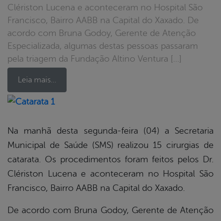
Clériston Lucena e aconteceram no Hospital São
Francisco, Bairro AABB na Capital do Xaxado. De
acordo com Bruna Godoy, Gerente de Atenção
Especializada, algumas destas pessoas passaram
pela triagem da Fundação Altino Ventura […]
Leia mais…
book
Na manhã desta segunda-feira (04) a Secretaria
Municipal de Saúde (SMS) realizou 15 cirurgias de
er
catarata. Os procedimentos foram feitos pelos Dr.
Clériston Lucena e aconteceram no Hospital São
Francisco, Bairro AABB na Capital do Xaxado.
din
De acordo com Bruna Godoy, Gerente de Atenção