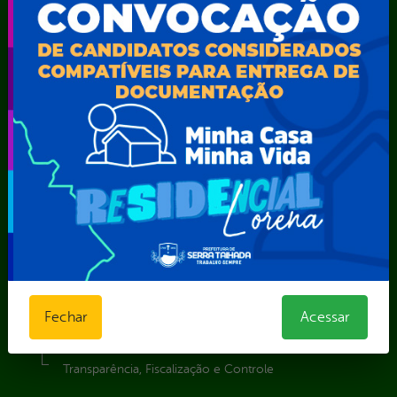
Secretaria de Desenvolvimento Econômico e Turismo
Secretaria de Iluminação Pública e Energia Elétrica
Secretaria Municipal da Mulher – SEMU
Secretaria Municipal de Administração – SAD
Secretaria Municipal de Agricultura e Recursos Hídricos –
SEMARH / Secretaria de Agricultura Familiar – SEMAF
Secretaria Municipal de Educação – SEST
Secretaria Municipal de Esporte e Lazer – SEMEL
Secretaria Municipal de Finanças – SECFIN
Secretaria Municipal de Governo – SEGOV
Secretaria Municipal de Meio Ambiente – SEMA
Secretaria Municipal de Planejamento e Gestão – SEPLAG
Secretaria Municipal de Relações Institucionais – SEMRI
Secretaria Municipal de Saúde – SMS
Secretaria Municipal de Serviços Públicos – SEMUSP
Fechar
Acessar
Superintendência de Trânsito e Transportes de Serra
Talhada-STTRANS
Transparência, Fiscalização e Controle