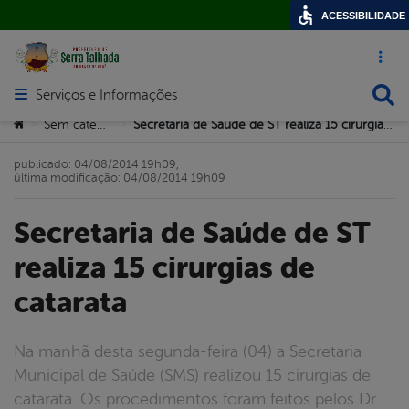
ACESSIBILIDADE
Acesso ráp
Busca
Serviços e Informações
Abrir menu principal de navegação
Você está aqui:
Sem categoria
Secretaria de Saúde de ST realiza 15 cirurgias de catarata
>
>
publicado: 04/08/2014 19h09,
última modificação: 04/08/2014 19h09
Secretaria de Saúde de ST
realiza 15 cirurgias de
catarata
Na manhã desta segunda-feira (04) a Secretaria
Municipal de Saúde (SMS) realizou 15 cirurgias de
catarata. Os procedimentos foram feitos pelos Dr.