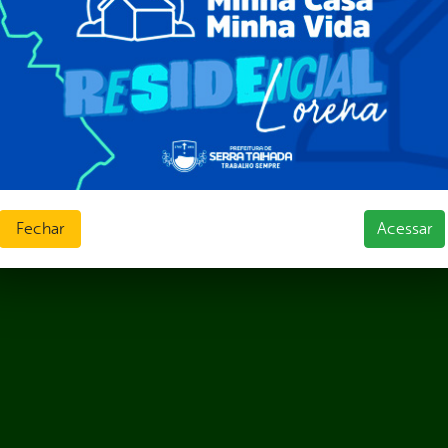
ções e Contratos
Públicas
jamento e Prestação de Contas
as
sos Humanos
ias de Receitas
Fechar
Acessar