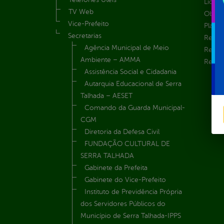
Licita
TV Web
Obras 
Vice-Prefeito
Plane
Secretarias
Receit
Agência Municipal de Meio
Recur
Ambiente – AMMA
Renúnc
Assistência Social e Cidadania
Autarquia Educacional de Serra
Talhada – AESET
Comando da Guarda Municipal-
CGM
Diretoria da Defesa Civil
FUNDAÇÃO CULTURAL DE
SERRA TALHADA
Gabinete da Prefeita
Gabinete do Vice-Prefeito
Instituto de Previdência Própria
dos Servidores Públicos do
Município de Serra Talhada-IPPS