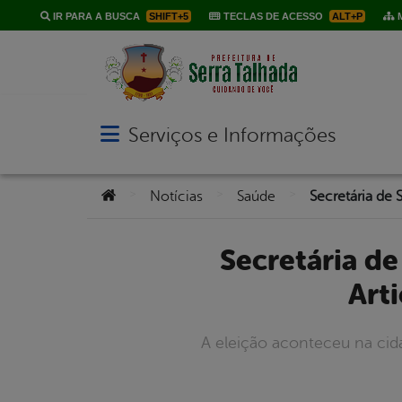
IR PARA A BUSCA
SHIFT+5
TECLAS DE ACESSO
ALT+P
M
Serviços e Informações
Abrir menu principal de navegação
Você está aqui:
>
>
>
Notícias
Saúde
Secretária de Saúde de Serra Talhada é eleita diretora de
Art
A eleição aconteceu na cid