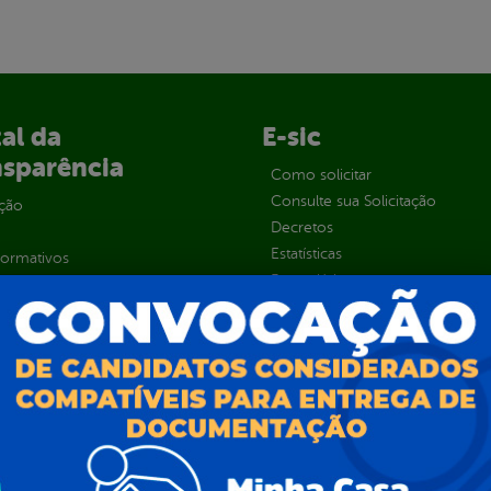
al da
E-sic
nsparência
Como solicitar
Consulte sua Solicitação
ção
Decretos
Estatísticas
normativos
Formulários
l de Dúvidas
Prazos e autoridades
ios e Transferências
Sic Físico
sas
Solicitar Recurso
s
Solicitar um pedido
as parlamentares
ura Organizacional
 Governo Digital