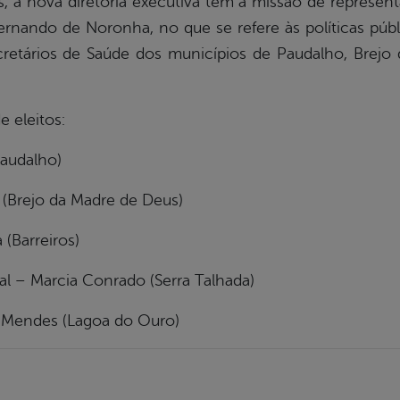
a nova diretoria executiva tem a missão de represent
rnando de Noronha, no que se refere às políticas púb
cretários de Saúde dos municípios de Paudalho, Brejo 
e eleitos:
Paudalho)
 (Brejo da Madre de Deus)
 (Barreiros)
al – Marcia Conrado (Serra Talhada)
a Mendes (Lagoa do Ouro)