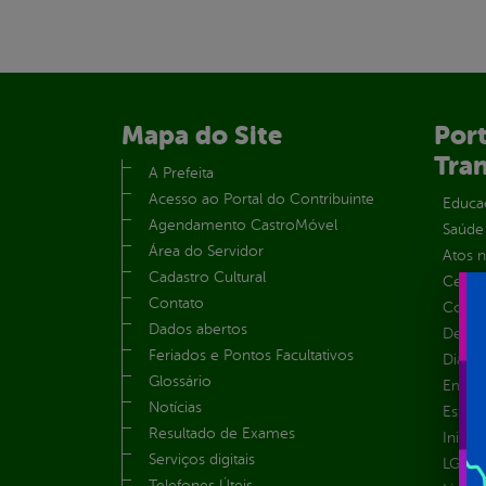
Mapa do Site
Port
Tra
A Prefeita
Acesso ao Portal do Contribuinte
Educa
Agendamento CastroMóvel
Saúde
Área do Servidor
Atos 
Cadastro Cultural
Centra
Contato
Convên
Dados abertos
Despe
Feriados e Pontos Facultativos
Diária
Glossário
Emend
Notícias
Estrut
Resultado de Exames
Inicio
Serviços digitais
LGPD e
Telefones Úteis