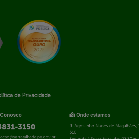
lítica de Privacidade
 Conosco
Onde estamos
 3831-3150
R. Agostinho Nunes de Magalhães, 1
510
racao@serratalhada.pe.gov.br
Segunda à Sexta-feira, das 07:30hs 