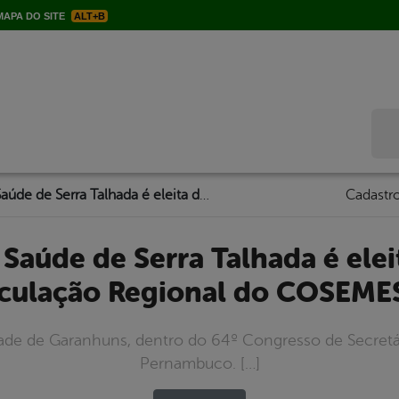
APA DO SITE
ALT+B
Bus
Secretária de Saúde de Serra Talhada é eleita diretora de Articulação Regional do COSEMES-PE
Cadastro
iculação Regional do COSEME
ade de Garanhuns, dentro do 64º Congresso de Secretá
Pernambuco. […]