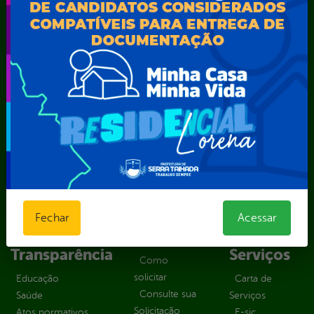
SEMARH / Secretaria de Agricultura Familiar – SEMAF
Secretaria Municipal de Educação – SEST
Secretaria Municipal de Esporte e Lazer – SEMEL
Secretaria Municipal de Finanças – SECFIN
Secretaria Municipal de Governo – SEGOV
Secretaria Municipal de Meio Ambiente – SEMA
Secretaria Municipal de Planejamento e Gestão – SEPLAG
Secretaria Municipal de Relações Institucionais – SEMRI
Secretaria Municipal de Saúde – SMS
Secretaria Municipal de Serviços Públicos – SEMUSP
Superintendência de Trânsito e Transportes de Serra
Talhada-STTRANS
Transparência, Fiscalização e Controle
Fechar
Acessar
Portal da
E-sic
Outros
Transparência
Serviços
Como
solicitar
Educação
Carta de
Consulte sua
Saúde
Serviços
Solicitação
Atos normativos
E-sic