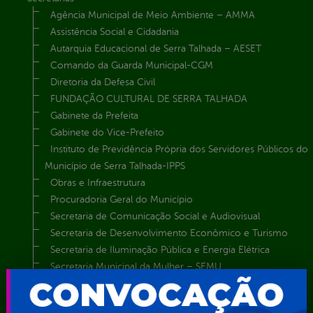
Agência Municipal de Meio Ambiente – AMMA
Assistência Social e Cidadania
Autarquia Educacional de Serra Talhada – AESET
Comando da Guarda Municipal-CGM
Diretoria da Defesa Civil
FUNDAÇÃO CULTURAL DE SERRA TALHADA
Gabinete da Prefeita
Gabinete do Vice-Prefeito
Instituto de Previdência Própria dos Servidores Públicos do
Município de Serra Talhada-IPPS
Obras e Infraestrutura
Procuradoria Geral do Município
Secretaria de Comunicação Social e Audiovisual
Secretaria de Desenvolvimento Econômico e Turismo
Secretaria de Iluminação Pública e Energia Elétrica
Secretaria Municipal da Mulher – SEMU
Secretaria Municipal de Administração – SAD
Secretaria Municipal de Agricultura e Recursos Hídricos –