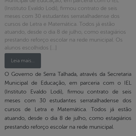
Municipal de Educação, em parceria com o IEL
(Instituto Evaldo Lodi), firmou contrato de seis
meses com 30 estudantes serratalhadense dos
cursos de Letra e Matemática. Todos já estão
atuando, desde o dia 8 de julho, como estagiários
prestando reforço escolar na rede municipal. Os
alunos escolhidos […]
Leia mais…
O Governo de Serra Talhada, através da Secretaria
Municipal de Educação, em parceria com o IEL
book
(Instituto Evaldo Lodi), firmou contrato de seis
meses com 30 estudantes serratalhadense dos
er
cursos de Letra e Matemática. Todos já estão
atuando, desde o dia 8 de julho, como estagiários
prestando reforço escolar na rede municipal.
din