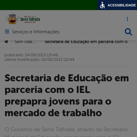
ACESSIBILIDADE
Acesso ráp
Busca
Serviços e Informações
Abrir menu principal de navegação
Você está aqui:
Sem categoria
Secretaria de Educação em parceria com o IEL prepapra jovens para o mercado de trabalho
>
>
publicado: 24/08/2013 12h49,
última modificação: 24/08/2013 12h49
Secretaria de Educação em
parceria com o IEL
prepapra jovens para o
mercado de trabalho
O Governo de Serra Talhada, através da Secretaria