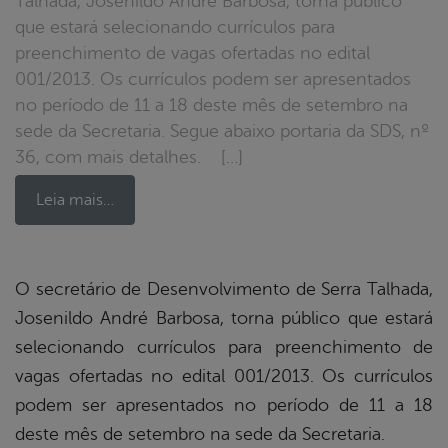
Talhada, Josenildo André Barbosa, torna público
que estará selecionando currículos para
preenchimento de vagas ofertadas no edital
001/2013. Os currículos podem ser apresentados
no período de 11 a 18 deste mês de setembro na
sede da Secretaria. Segue abaixo portaria da SDS, nº
36, com mais detalhes. […]
Leia mais…
book
O secretário de Desenvolvimento de Serra Talhada,
Josenildo André Barbosa, torna público que estará
selecionando currículos para preenchimento de
er
vagas ofertadas no edital 001/2013. Os currículos
podem ser apresentados no período de 11 a 18
din
deste mês de setembro na sede da Secretaria.