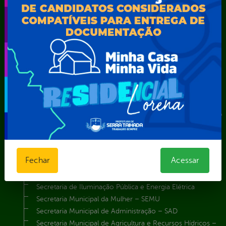
Secretarias
Agência Municipal de Meio Ambiente – AMMA
Assistência Social e Cidadania
Autarquia Educacional de Serra Talhada – AESET
Comando da Guarda Municipal-CGM
Diretoria da Defesa Civil
FUNDAÇÃO CULTURAL DE SERRA TALHADA
Gabinete da Prefeita
Gabinete do Vice-Prefeito
Instituto de Previdência Própria dos Servidores Públicos do
Município de Serra Talhada-IPPS
Obras e Infraestrutura
Procuradoria Geral do Município
Fechar
Acessar
Secretaria de Comunicação Social e Audiovisual
Secretaria de Desenvolvimento Econômico e Turismo
Secretaria de Iluminação Pública e Energia Elétrica
Secretaria Municipal da Mulher – SEMU
Secretaria Municipal de Administração – SAD
Secretaria Municipal de Agricultura e Recursos Hídricos –