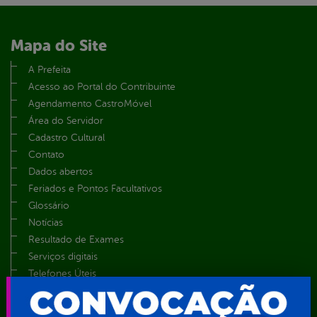
Mapa do Site
A Prefeita
Acesso ao Portal do Contribuinte
Agendamento CastroMóvel
Área do Servidor
Cadastro Cultural
Contato
Dados abertos
Feriados e Pontos Facultativos
Glossário
Notícias
Resultado de Exames
Serviços digitais
Telefones Úteis
TV Web
Vice-Prefeito