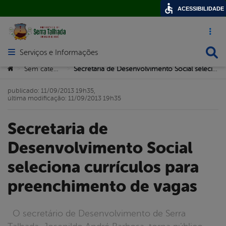
ACESSIBILIDADE
Acesso ráp
Busca
Serviços e Informações
Abrir menu principal de navegação
Você está aqui:
Sem categoria
Secretaria de Desenvolvimento Social seleciona currículos para preenchimento de vagas
>
>
publicado: 11/09/2013 19h35,
última modificação: 11/09/2013 19h35
Secretaria de
Desenvolvimento Social
seleciona currículos para
preenchimento de vagas
O secretário de Desenvolvimento de Serra