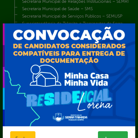
Secretaria Municipal de Relações Institucionais – SEMRI
Secretaria Municipal de Saúde – SMS
Secretaria Municipal de Serviços Públicos – SEMUSP
Superintendência de Trânsito e Transportes de Serra
Talhada-STTRANS
Transparência, Fiscalização e Controle
Portal da
E-sic
Outros
Transparência
Serviços
Como
solicitar
Educação
Carta de
Consulte sua
Saúde
Serviços
Solicitação
Atos normativos
E-sic
Decretos
Central de Dúvidas
Ferramenta de
Estatísticas
Convênios e
Autenticidade
Formulários
Transferências
Ouvidoria
Prazos e
Despesas
Portal Aldir
autoridades
Diárias
Blanc
Sic Físico
Emendas
Portal da
Solicitar
parlamentares
Transparência