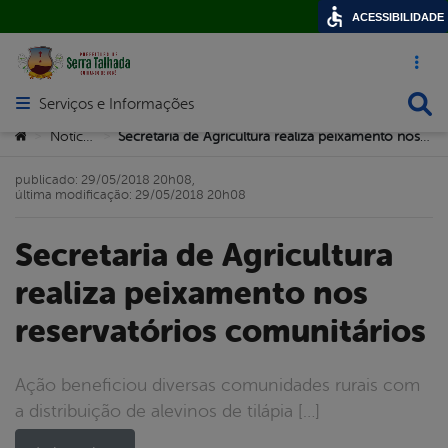
ACESSIBILIDADE
Acesso ráp
Busca
Serviços e Informações
Abrir menu principal de navegação
Você está aqui:
Notícias
Secretaria de Agricultura realiza peixamento nos reservatórios comunitários
>
>
publicado: 29/05/2018 20h08,
última modificação: 29/05/2018 20h08
Secretaria de Agricultura
realiza peixamento nos
reservatórios comunitários
Ação beneficiou diversas comunidades rurais com
a distribuição de alevinos de tilápia […]