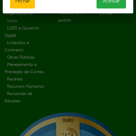
Fechar
Acessar
Recurso
Estrutura
Transporte
Solicitar um
Organizacional
Escolar
pedido
Inicio
LGPD e Governo
Digital
Licitações e
Contratos
Obras Públicas
Planejamento e
Prestação de Contas
Receitas
Recursos Humanos
Renúncias de
Receitas