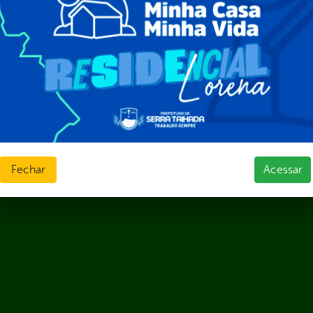
ções e Contratos
Públicas
jamento e Prestação de Contas
as
sos Humanos
ias de Receitas
Fechar
Acessar