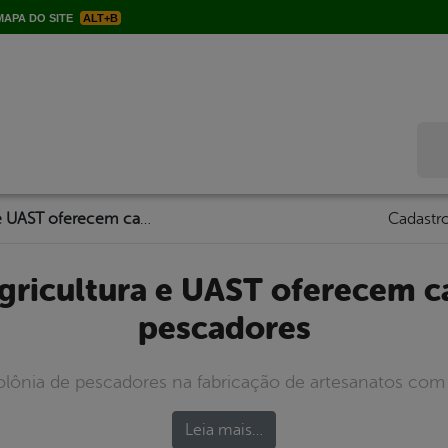
APA DO SITE
ALT+B
Bus
Secretaria de Agricultura e UAST oferecem capacitação para pescadores
Cadastro
pescadores
olônia de pescadores na fabricação de artesanatos com
Leia mais…