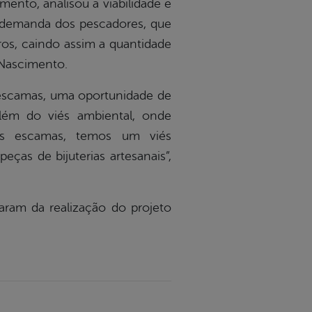
nto, analisou a viabilidade e
da demanda dos pescadores, que
os, caindo assim a quantidade
 Nascimento.
e escamas, uma oportunidade de
lém do viés ambiental, onde
 as escamas, temos um viés
ças de bijuterias artesanais”,
ram da realização do projeto