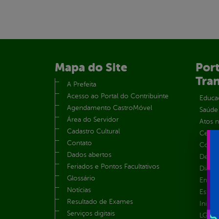
Mapa do Site
Port
Tra
A Prefeita
Acesso ao Portal do Contribuinte
Educa
Agendamento CastroMóvel
Saúde
Área do Servidor
Atos 
Cadastro Cultural
Centra
Contato
Convên
Dados abertos
Despe
Feriados e Pontos Facultativos
Diária
Glossário
Emend
Notícias
Estrut
Resultado de Exames
Inicio
Serviços digitais
LGPD e