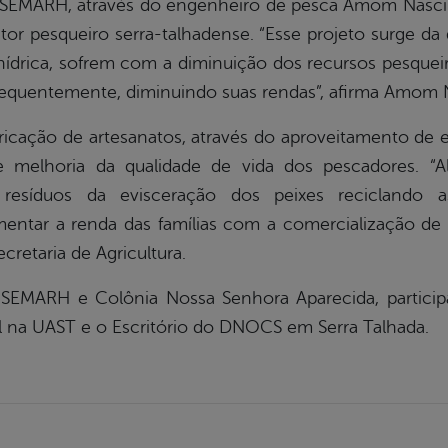
SEMARH, através do engenheiro de pesca Amom Nascime
tor pesqueiro serra-talhadense. “Esse projeto surge 
drica, sofrem com a diminuição dos recursos pesqueir
sequentemente, diminuindo suas rendas”, afirma Amom
bricação de artesanatos, através do aproveitamento d
melhoria da qualidade de vida dos pescadores. “A
resíduos da evisceração dos peixes reciclando
tar a renda das famílias com a comercialização de pe
retaria de Agricultura.
EMARH e Colônia Nossa Senhora Aparecida, participa
dal na UAST e o Escritório do DNOCS em Serra Talhada.