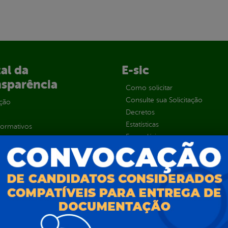
al da
E-sic
nsparência
Como solicitar
Consulte sua Solicitação
ção
Decretos
Estatísticas
normativos
Formulários
l de Dúvidas
Prazos e autoridades
ios e Transferências
Sic Físico
sas
Solicitar Recurso
s
Solicitar um pedido
as parlamentares
ura Organizacional
 Governo Digital