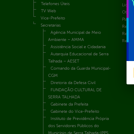
Telefones Úteis
Licita
TV Web
Obras 
Vice-Prefeito
Plane
Secretarias
Receit
Agência Municipal de Meio
Recur
Ambiente – AMMA
Renúnc
Assistência Social e Cidadania
Autarquia Educacional de Serra
Talhada – AESET
Comando da Guarda Municipal-
CGM
Diretoria da Defesa Civil
FUNDAÇÃO CULTURAL DE
SERRA TALHADA
Gabinete da Prefeita
Gabinete do Vice-Prefeito
Instituto de Previdência Própria
dos Servidores Públicos do
Município de Serra Talhada-IPPS