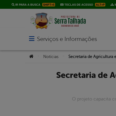
IR PARA A BUSCA
SHIFT+5
TECLAS DE ACESSO
ALT+P
M
Serviços e Informações
Abrir menu principal de navegação
Você está aqui:
>
>
Notícias
Secretaria de Agricultura e UAST oferecem capacitação para
O projeto capacita c