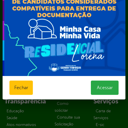
Secretaria Municipal de Educação – SEST
Secretaria Municipal de Esporte e Lazer – SEMEL
Secretaria Municipal de Finanças – SECFIN
Secretaria Municipal de Governo – SEGOV
Secretaria Municipal de Meio Ambiente – SEMA
Secretaria Municipal de Planejamento e Gestão – SEPLAG
Secretaria Municipal de Relações Institucionais – SEMRI
Secretaria Municipal de Saúde – SMS
Secretaria Municipal de Serviços Públicos – SEMUSP
Superintendência de Trânsito e Transportes de Serra
Talhada-STTRANS
Transparência, Fiscalização e Controle
Fechar
Acessar
Portal da
E-sic
Outros
Transparência
Serviços
Como
solicitar
Educação
Carta de
Consulte sua
Saúde
Serviços
Solicitação
Atos normativos
E-sic