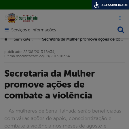
ACESSIBILIDADE
Acesso ráp
Busca
Serviços e Informações
Abrir menu principal de navegação
Você está aqui:
Sem categoria
Secretaria da Mulher promove ações de combate a violência
>
>
publicado: 22/08/2013 18h34,
última modificação: 22/08/2013 18h34
Secretaria da Mulher
promove ações de
combate a violência
As mulheres de Serra Talhada serão beneficiadas
com várias ações de apoio, conscientização e
combate à violência nos meses de agosto e