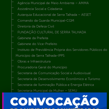
Agência Municipal de Meio Ambiente – AMMA
Assistência Social e Cidadania
Autarquia Educacional de Serra Talhada – AESET
Comando da Guarda Municipal-CGM
Diretoria da Defesa Civil
FUNDAÇÃO CULTURAL DE SERRA TALHADA
Gabinete da Prefeita
Gabinete do Vice-Prefeito
Instituto de Previdência Própria dos Servidores Públicos do
Município de Serra Talhada-IPPS
Obras e Infraestrutura
Procuradoria Geral do Município
Secretaria de Comunicação Social e Audiovisual
Secretaria de Desenvolvimento Econômico e Turismo
Secretaria de Iluminação Pública e Energia Elétrica
Secretaria Municipal da Mulher – SEMU
Secretaria Municipal de Administração – SAD
Secretaria Municipal de Agricultura e Recursos Hídricos –
SEMARH / Secretaria de Agricultura Familiar – SEMAF