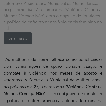
setembro. A Secretaria Municipal da Mulher lança,
no próximo dia 27, a campanha “Violência Contra a
Mulher, Comigo Não”, com o objetivo de fortalecer
a política de enfrentamento à violência feminina na
[…]
Leia mais…
book
As mulheres de Serra Talhada serão beneficiadas
com várias ações de apoio, conscientização e
combate à violência nos meses de agosto e
er
setembro. A Secretaria Municipal da Mulher lança,
no próximo dia 27, a campanha
“Violência Contra a
din
Mulher, Comigo Não”
, com o objetivo de fortalecer
a política de enfrentamento à violência feminina na