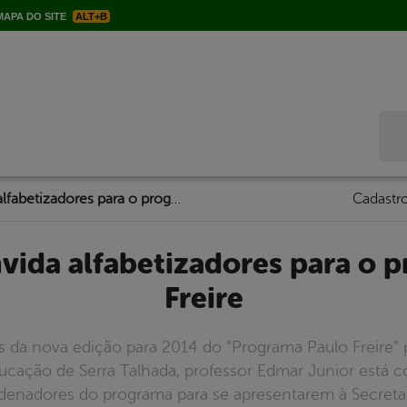
APA DO SITE
ALT+B
Bus
Secretaria convida alfabetizadores para o programa Paulo Freire
Cadastro
Freire
s da nova edição para 2014 do “Programa Paulo Freire” 
ducação de Serra Talhada, professor Edmar Junior está 
rdenadores do programa para se apresentarem à Secreta