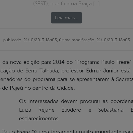
(SEST), que fica na Praça […]
Leia mais…
publicado: 21/10/2013 18h03,
última modificação: 21/10/2013 18h03
s da nova edição para 2014 do “Programa Paulo Freire” 
ucação de Serra Talhada, professor Edmar Junior está
denadores do programa para se apresentarem à Secret
o do Pajeú no centro da Cidade.
Os interessados devem procurar as coordenad
Luiza Rejane Eliodoro e Sebastiana 
esclarecimentos.
a Paulo Freire “é uma ferramenta muito importante par