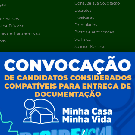
Consulte sua Solicitação
ção
Decretos
Estatísticas
normativos
Formulários
l de Dúvidas
Prazos e autoridades
ios e Transferências
Sic Físico
sas
Solicitar Recurso
s
Solicitar um pedido
as parlamentares
ura Organizacional
 Governo Digital
ções e Contratos
Públicas
jamento e Prestação de Contas
as
sos Humanos
ias de Receitas