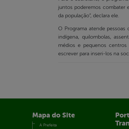
juntos poderemos combater es
da população”, declara ele.
O Programa atende pessoas co
indígena, quilombolas, assen
médios e pequenos centros 
escrever para inseri-los na s
Mapa do Site
Port
Tra
A Prefeita