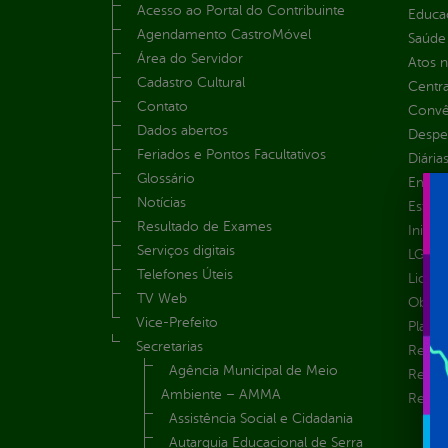
Acesso ao Portal do Contribuinte
Educa
Agendamento CastroMóvel
Saúde
Área do Servidor
Atos 
Cadastro Cultural
Centra
Contato
Convên
Dados abertos
Despe
Feriados e Pontos Facultativos
Diária
Glossário
Emend
Notícias
Estrut
Resultado de Exames
Inicio
Serviços digitais
LGPD e
Telefones Úteis
Licita
TV Web
Obras 
Vice-Prefeito
Plane
Secretarias
Receit
Agência Municipal de Meio
Recur
Ambiente – AMMA
Renúnc
Assistência Social e Cidadania
Autarquia Educacional de Serra