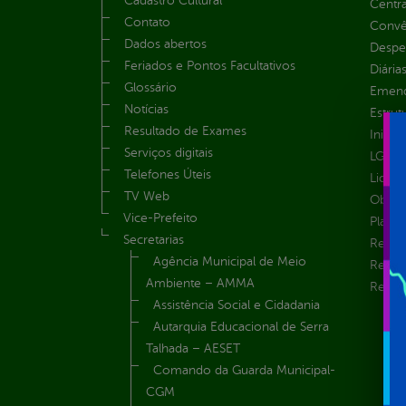
Cadastro Cultural
Centra
Contato
Convên
Dados abertos
Despe
Feriados e Pontos Facultativos
Diária
Glossário
Emend
Notícias
Estrut
Resultado de Exames
Inicio
Serviços digitais
LGPD e
Telefones Úteis
Licita
TV Web
Obras 
Vice-Prefeito
Plane
Secretarias
Receit
Agência Municipal de Meio
Recur
Ambiente – AMMA
Renúnc
Assistência Social e Cidadania
Autarquia Educacional de Serra
Talhada – AESET
Comando da Guarda Municipal-
CGM