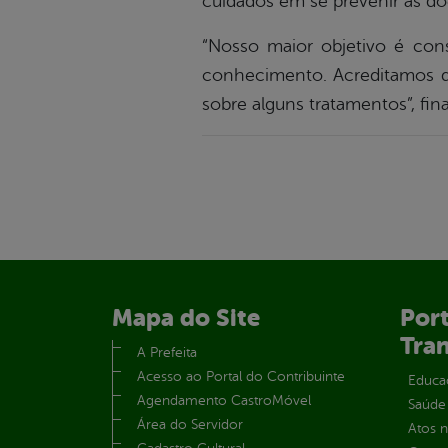
cuidados em se prevenir as d
“Nosso maior objetivo é con
conhecimento. Acreditamos qu
sobre alguns tratamentos”, fin
Mapa do Site
Port
Tra
A Prefeita
Acesso ao Portal do Contribuinte
Educa
Agendamento CastroMóvel
Saúde
Área do Servidor
Atos 