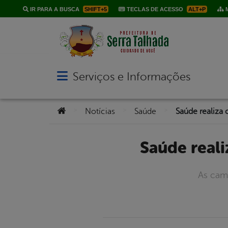
IR PARA A BUSCA
SHIFT+5
TECLAS DE ACESSO
ALT+P
M
Serviços e Informações
Abrir menu principal de navegação
Você está aqui:
>
>
>
Notícias
Saúde
Saúde rea
As cam