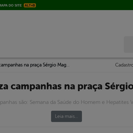
APA DO SITE
ALT+B
Bus
Saúde realiza campanhas na praça Sérgio Magalhães
Cadastro
liza campanhas na praça Sérgi
panhas são: Semana da Saúde do Homem e Hepatites Vir
Leia mais…