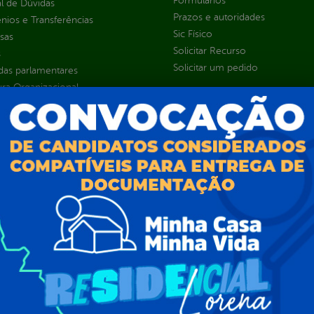
Formulários
l de Dúvidas
Prazos e autoridades
ios e Transferências
Sic Físico
sas
Solicitar Recurso
s
Solicitar um pedido
as parlamentares
ura Organizacional
 Governo Digital
ções e Contratos
Públicas
jamento e Prestação de Contas
as
sos Humanos
ias de Receitas