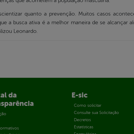
oenças que acometem a população masculina.
scientizar quanto a prevenção. Muitos casos acontec
e a busca ativa é a melhor maneira de se alcançar alg
alizou Leonardo.
al da
E-sic
nsparência
Como solicitar
Consulte sua Solicitação
ção
Decretos
Estatísticas
normativos