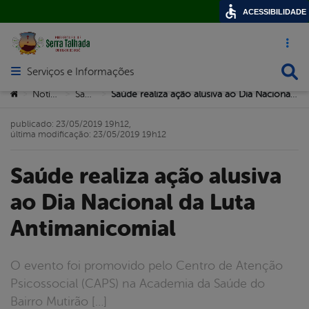
ACESSIBILIDADE
Acesso ráp
Busca
Serviços e Informações
Abrir menu principal de navegação
Você está aqui:
Notícias
Saúde
Saúde realiza ação alusiva ao Dia Nacional da Luta Antimanicomial
>
>
>
publicado: 23/05/2019 19h12,
última modificação: 23/05/2019 19h12
Saúde realiza ação alusiva
ao Dia Nacional da Luta
Antimanicomial
O evento foi promovido pelo Centro de Atenção
Psicossocial (CAPS) na Academia da Saúde do
Bairro Mutirão […]