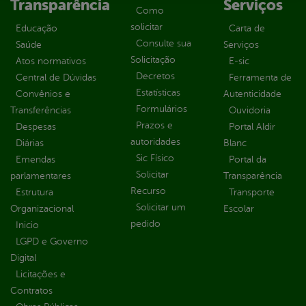
Transparência
Serviços
Como
solicitar
Educação
Carta de
Consulte sua
Saúde
Serviços
Solicitação
Atos normativos
E-sic
Decretos
Central de Dúvidas
Ferramenta de
Estatísticas
Convênios e
Autenticidade
Formulários
Transferências
Ouvidoria
Prazos e
Despesas
Portal Aldir
autoridades
Diárias
Blanc
Sic Físico
Emendas
Portal da
Solicitar
parlamentares
Transparência
Recurso
Estrutura
Transporte
Solicitar um
Organizacional
Escolar
pedido
Inicio
LGPD e Governo
Digital
Licitações e
Contratos