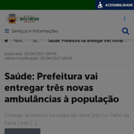
ACESSIBILIDADE
Acesso ráp
Busca
Serviços e Informações
Abrir menu principal de navegação
Você está aqui:
Notícias
Saúde
Saúde: Prefeitura vai entregar três novas ambulâncias à população
>
>
>
publicado: 23/06/2017 10h55,
última modificação: 23/06/2017 10h55
Saúde: Prefeitura vai
entregar três novas
ambulâncias à população
Entrega acontece na segunda-feira (26) no Pátio da
Feira Livre […]