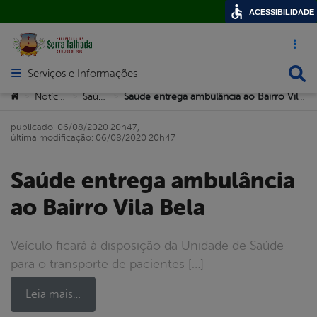
ACESSIBILIDADE
Acesso ráp
Busca
Serviços e Informações
Abrir menu principal de navegação
Você está aqui:
Notícias
Saúde
Saúde entrega ambulância ao Bairro Vila Bela
>
>
>
publicado: 06/08/2020 20h47,
última modificação: 06/08/2020 20h47
Saúde entrega ambulância
ao Bairro Vila Bela
Veículo ficará à disposição da Unidade de Saúde
para o transporte de pacientes […]
Leia mais…