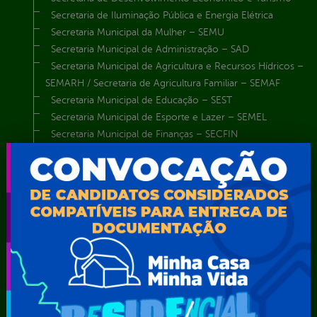
Secretaria de Iluminação Pública e Energia Elétrica
Secretaria Municipal da Mulher – SEMU
Secretaria Municipal de Administração – SAD
Secretaria Municipal de Agricultura e Recursos Hídricos –
SEMARH / Secretaria de Agricultura Familiar – SEMAF
Secretaria Municipal de Educação – SEST
Secretaria Municipal de Esporte e Lazer – SEMEL
Secretaria Municipal de Finanças – SECFIN
Secretaria Municipal de Governo – SEGOV
Secretaria Municipal de Meio Ambiente – SEMA
Secretaria Municipal de Planejamento e Gestão – SEPLAG
Secretaria Municipal de Relações Institucionais – SEMRI
Secretaria Municipal de Saúde – SMS
Secretaria Municipal de Serviços Públicos – SEMUSP
Superintendência de Trânsito e Transportes de Serra
Talhada-STTRANS
Transparência, Fiscalização e Controle