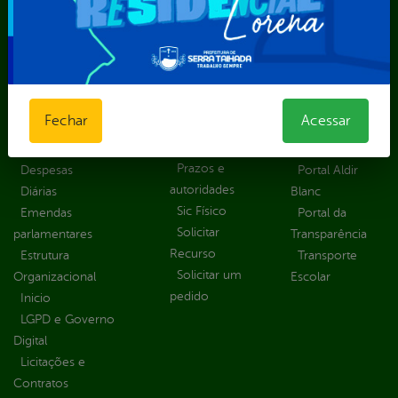
Transparência
Serviços
Como
solicitar
Educação
Carta de
Consulte sua
Saúde
Serviços
Solicitação
Atos normativos
E-sic
Decretos
Central de Dúvidas
Ferramenta de
Fechar
Acessar
Estatísticas
Convênios e
Autenticidade
Formulários
Transferências
Ouvidoria
Prazos e
Despesas
Portal Aldir
autoridades
Diárias
Blanc
Sic Físico
Emendas
Portal da
Solicitar
parlamentares
Transparência
Recurso
Estrutura
Transporte
Solicitar um
Organizacional
Escolar
pedido
Inicio
LGPD e Governo
Digital
Licitações e
Contratos