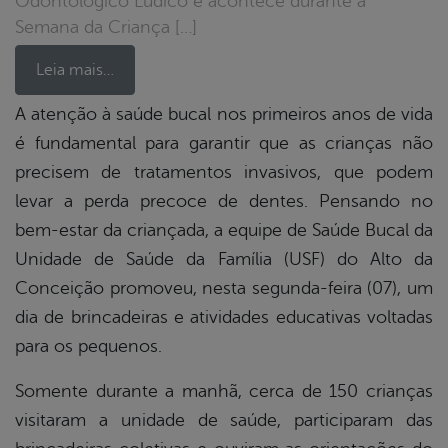
Odontológico Lúdico e acontece durante a
Semana da Criança […]
Leia mais…
A atenção à saúde bucal nos primeiros anos de vida
é fundamental para garantir que as crianças não
book
precisem de tratamentos invasivos, que podem
levar a perda precoce de dentes. Pensando no
er
bem-estar da criançada, a equipe de Saúde Bucal da
Unidade de Saúde da Família (USF) do Alto da
Conceição promoveu, nesta segunda-feira (07), um
din
dia de brincadeiras e atividades educativas voltadas
para os pequenos.
Somente durante a manhã, cerca de 150 crianças
visitaram a unidade de saúde, participaram das