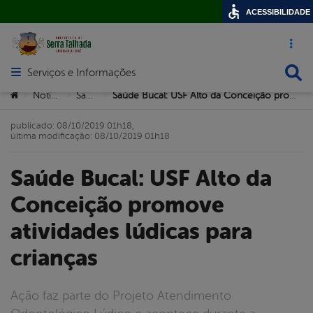
ACESSIBILIDADE
Acesso ráp
Busca
Serviços e Informações
Abrir menu principal de navegação
Você está aqui:
Notícias
Saúde
Saúde Bucal: USF Alto da Conceição promove atividades lúdicas para crianças
>
>
>
publicado: 08/10/2019 01h18,
última modificação: 08/10/2019 01h18
Saúde Bucal: USF Alto da
Conceição promove
atividades lúdicas para
crianças
Ação faz parte do Projeto Atendimento