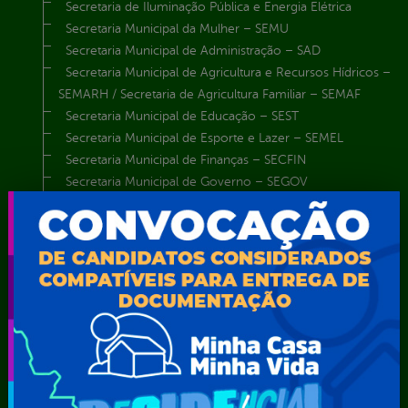
Secretaria de Iluminação Pública e Energia Elétrica
Secretaria Municipal da Mulher – SEMU
Secretaria Municipal de Administração – SAD
Secretaria Municipal de Agricultura e Recursos Hídricos –
SEMARH / Secretaria de Agricultura Familiar – SEMAF
Secretaria Municipal de Educação – SEST
Secretaria Municipal de Esporte e Lazer – SEMEL
Secretaria Municipal de Finanças – SECFIN
Secretaria Municipal de Governo – SEGOV
Secretaria Municipal de Meio Ambiente – SEMA
Secretaria Municipal de Planejamento e Gestão – SEPLAG
Secretaria Municipal de Relações Institucionais – SEMRI
Secretaria Municipal de Saúde – SMS
Secretaria Municipal de Serviços Públicos – SEMUSP
Superintendência de Trânsito e Transportes de Serra
Talhada-STTRANS
Transparência, Fiscalização e Controle
Portal da
E-sic
Outros