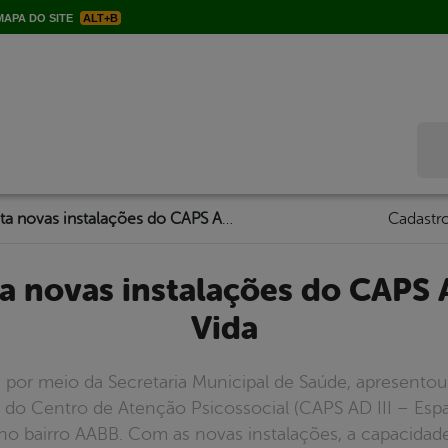
APA DO SITE
ALT+B
Bus
Saúde apresenta novas instalações do CAPS AD Espaço Nova Vida
Cadastro
Vida
a, por meio da Secretaria Municipal de Saúde, apresentou
s do Centro de Atenção Psicossocial (CAPS AD III – Espa
, no bairro AABB. Com as novas instalações, a capacid