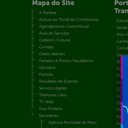
Mapa do Site
Port
Tra
A Prefeita
Acesso ao Portal do Contribuinte
Educa
Agendamento CastroMóvel
Saúde
Área do Servidor
Atos 
Cadastro Cultural
Centra
Contato
Convên
Dados abertos
Despe
Feriados e Pontos Facultativos
Diária
Glossário
Emend
Notícias
Estrut
Resultado de Exames
Inicio
Serviços digitais
LGPD e
Telefones Úteis
Licita
TV Web
Obras 
Vice-Prefeito
Plane
Secretarias
Receit
Agência Municipal de Meio
Recur