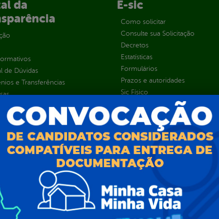
al da
E-sic
nsparência
Como solicitar
Consulte sua Solicitação
ção
Decretos
Estatísticas
normativos
Formulários
l de Dúvidas
Prazos e autoridades
ios e Transferências
Sic Físico
sas
Solicitar Recurso
s
Solicitar um pedido
as parlamentares
ura Organizacional
 Governo Digital
ções e Contratos
Públicas
jamento e Prestação de Contas
as
sos Humanos