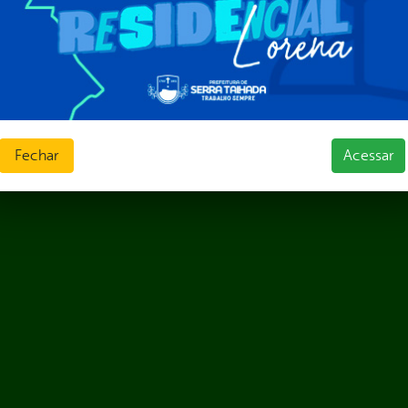
ias de Receitas
Fechar
Acessar