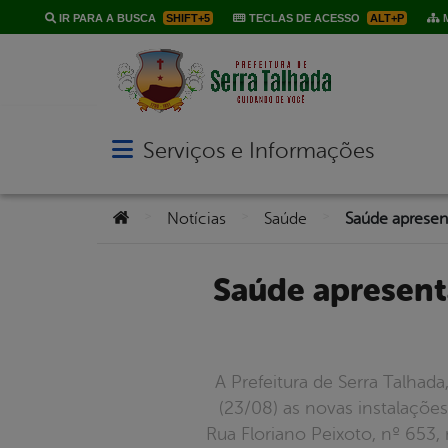
IR PARA A BUSCA
SHIFT+5
TECLAS DE ACESSO
ALT+P
M
Serviços e Informações
Abrir menu principal de navegação
Você está aqui:
>
>
>
Notícias
Saúde
Saúde apresenta novas instalações do CAPS AD Espaço Nova
A Prefeitura de Serra Talhad
(23/08) as novas instalaçõe
Rua Floriano Peixoto, nº 653