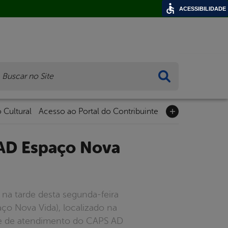
ACESSIBILIDADE
ca
 Cultural
Acesso ao Portal do Contribuinte
 na tarde desta segunda-feira
ço Nova Vida), localizado na
ade de atendimento do CAPS AD