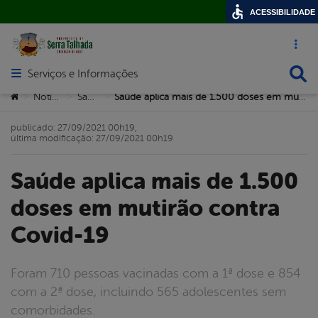
ACESSIBILIDADE
Acesso ráp
Busca
Serviços e Informações
Abrir menu principal de navegação
Você está aqui:
Notícias
Saúde
Saúde aplica mais de 1.500 doses em mutirão contra Covid-19
>
>
>
publicado: 27/09/2021 00h19,
última modificação: 27/09/2021 00h19
Saúde aplica mais de 1.500
doses em mutirão contra
Covid-19
Foram 710 pessoas vacinadas com a 1ª dose e 854
com a 2ª dose, incluindo 565 adolescentes sem
comorbidades.