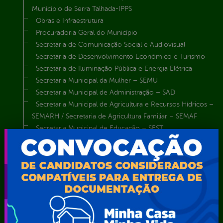
Município de Serra Talhada-IPPS
Obras e Infraestrutura
Procuradoria Geral do Município
Secretaria de Comunicação Social e Audiovisual
Secretaria de Desenvolvimento Econômico e Turismo
Secretaria de Iluminação Pública e Energia Elétrica
Secretaria Municipal da Mulher – SEMU
Secretaria Municipal de Administração – SAD
Secretaria Municipal de Agricultura e Recursos Hídricos –
SEMARH / Secretaria de Agricultura Familiar – SEMAF
Secretaria Municipal de Educação – SEST
Secretaria Municipal de Esporte e Lazer – SEMEL
Secretaria Municipal de Finanças – SECFIN
Secretaria Municipal de Governo – SEGOV
Secretaria Municipal de Meio Ambiente – SEMA
Secretaria Municipal de Planejamento e Gestão – SEPLAG
Secretaria Municipal de Relações Institucionais – SEMRI
Secretaria Municipal de Saúde – SMS