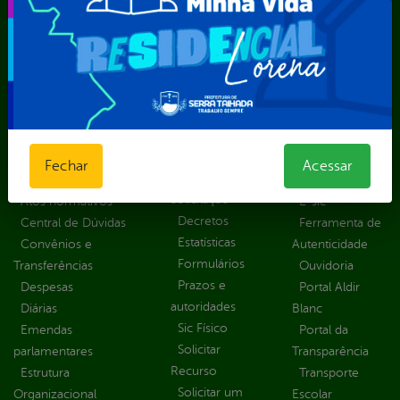
Secretaria Municipal de Serviços Públicos – SEMUSP
Superintendência de Trânsito e Transportes de Serra
Talhada-STTRANS
Transparência, Fiscalização e Controle
Portal da
E-sic
Outros
Transparência
Serviços
Como
solicitar
Educação
Carta de
Fechar
Acessar
Consulte sua
Saúde
Serviços
Solicitação
Atos normativos
E-sic
Decretos
Central de Dúvidas
Ferramenta de
Estatísticas
Convênios e
Autenticidade
Formulários
Transferências
Ouvidoria
Prazos e
Despesas
Portal Aldir
autoridades
Diárias
Blanc
Sic Físico
Emendas
Portal da
Solicitar
parlamentares
Transparência
Recurso
Estrutura
Transporte
Solicitar um
Organizacional
Escolar