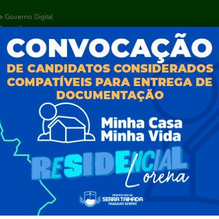
 Governo Digital
ções e Contratos
Públicas
jamento e Prestação de Contas
as
sos Humanos
ias de Receitas