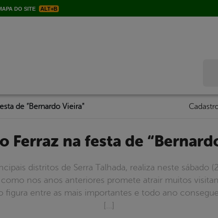
APA DO SITE
ALT+B
Bus
esta de “Bernardo Vieira”
Cadastro
no Ferraz na festa de “Bernardo
cipais distritos de Serra Talhada, realiza neste sábado (2
como nos anos anteriores promete atrair muitos visitant
o figura entre as mais importantes e todo ano consegue
[…]