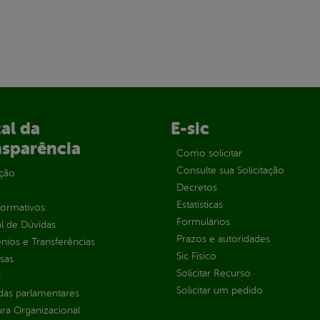
al da
E-sic
nsparência
Como solicitar
Consulte sua Solicitação
ção
Decretos
Estatísticas
normativos
Formulários
l de Dúvidas
Prazos e autoridades
ios e Transferências
Sic Físico
sas
Solicitar Recurso
s
Solicitar um pedido
as parlamentares
ura Organizacional