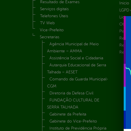
Resultado de Exames
Inicio
Serviços digitais
LGPD e
Telefones Úteis
Licita
TV Web
Obras 
Vice-Prefeito
Plane
Secretarias
Receit
Agência Municipal de Meio
Recur
Ambiente – AMMA
Renúnc
Assistência Social e Cidadania
Autarquia Educacional de Serra
Talhada – AESET
Comando da Guarda Municipal-
CGM
Diretoria da Defesa Civil
FUNDAÇÃO CULTURAL DE
SERRA TALHADA
Gabinete da Prefeita
Gabinete do Vice-Prefeito
Instituto de Previdência Própria