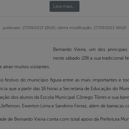
Leia mais…
publicado: 27/09/2013 16h10,
última modificação: 27/09/2013 16h10
Bernardo Vieira, um dos principais d
neste sábado (28) a sua tradicional 
atrair muitos visitantes.
rio festivo do município figura entre as mais importantes e t
uncia que a partir das 16 horas a Secretaria de Educação do Mu
ação dos alunos da Escola Municipal Cônego Tôrres e sua banda 
efferson, Ewerton Lima e Sandrino Ferraz, além de barracas c
de de Bernardo Vieira conta com total apoio da Prefeitura Muni