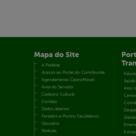
Mapa do Site
Port
Tra
A Prefeita
Acesso ao Portal do Contribuinte
Educa
Agendamento CastroMóvel
Saúde
Área do Servidor
Atos 
Cadastro Cultural
Centra
Contato
Convên
Dados abertos
Despe
Feriados e Pontos Facultativos
Diária
Glossário
Emend
Notícias
Estrut