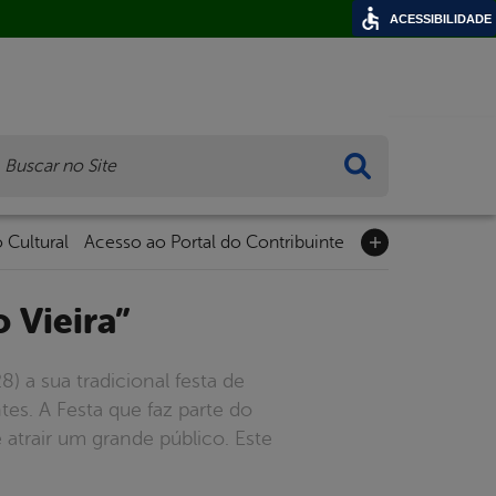
ACESSIBILIDADE
ca
 Cultural
Acesso ao Portal do Contribuinte
 Vieira”
8) a sua tradicional festa de
es. A Festa que faz parte do
 atrair um grande público. Este