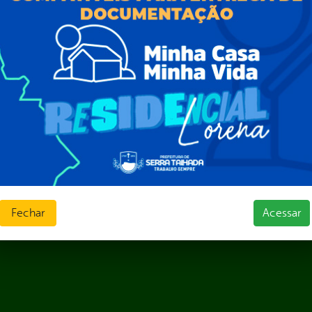
Sic Físico
sas
Solicitar Recurso
s
Solicitar um pedido
as parlamentares
ura Organizacional
 Governo Digital
ções e Contratos
Públicas
jamento e Prestação de Contas
as
sos Humanos
ias de Receitas
Fechar
Acessar