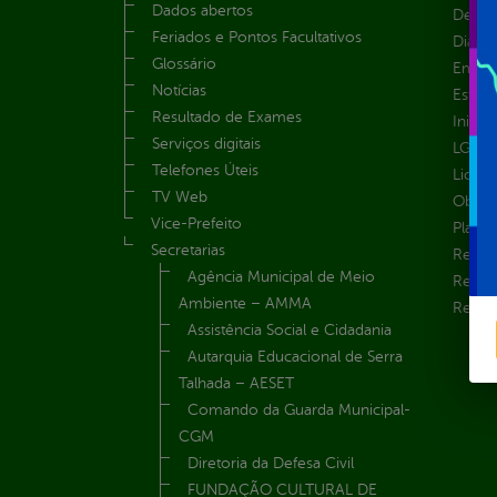
Dados abertos
Despe
Feriados e Pontos Facultativos
Diária
Glossário
Emend
Notícias
Estrut
Resultado de Exames
Inicio
Serviços digitais
LGPD e
Telefones Úteis
Licita
TV Web
Obras 
Vice-Prefeito
Plane
Secretarias
Receit
Agência Municipal de Meio
Recur
Ambiente – AMMA
Renúnc
Assistência Social e Cidadania
Autarquia Educacional de Serra
Talhada – AESET
Comando da Guarda Municipal-
CGM
Diretoria da Defesa Civil
FUNDAÇÃO CULTURAL DE