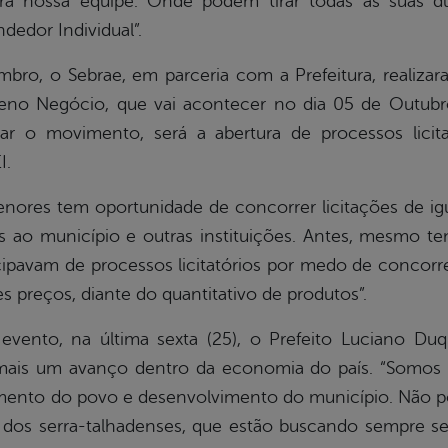
ra nossa equipe. Onde podem tirar todas as suas d
edor Individual”.
embro, o Sebrae, em parceria com a Prefeitura, realiz
o Negócio, que vai acontecer no dia 05 de Outubr
var o movimento, será a abertura de processos licit
I.
ores tem oportunidade de concorrer licitações de igua
s ao município e outras instituições. Antes, mesmo te
ipavam de processos licitatórios por medo de concor
 preços, diante do quantitativo de produtos”.
vento, na última sexta (25), o Prefeito Luciano Duq
mais um avanço dentro da economia do país. “Somos p
mento do povo e desenvolvimento do município. Não pod
 dos serra-talhadenses, que estão buscando sempre se