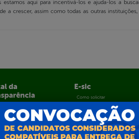
s estamos aqui para incentivá-los e ajuda-los a busc
de a crescer, assim como todas as outras instituições
al da
E-sic
nsparência
Como solicitar
Consulte sua Solicitação
ção
Decretos
Estatísticas
normativos
Formulários
l de Dúvidas
Prazos e autoridades
ios e Transferências