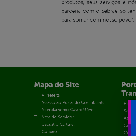
produtos, seus serviços e nó
parceria com o Sebrae só ten
para somar com nosso povo”.
Mapa do Site
Port
Tra
A Prefeita
Acesso ao Portal do Contribuinte
Educa
Agendamento CastroMóvel
Saúde
Área do Servidor
Atos 
Cadastro Cultural
Centra
Contato
Convên