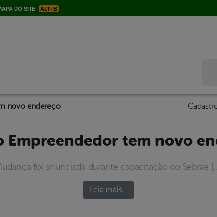
APA DO SITE
ALT+B
Bus
em novo endereço
Cadastro
do Empreendedor tem novo e
udança foi anunciada durante capacitação do Sebrae [
Leia mais…