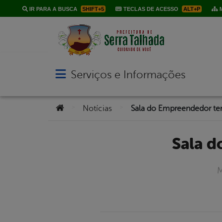
IR PARA A BUSCA
SHIFT+5
TECLAS DE ACESSO
ALT+P
M
Serviços e Informações
Abrir menu principal de navegação
Você está aqui:
>
>
Notícias
Sala do Empreendedor t
Sala 
M