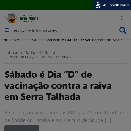
ACESSIBILIDADE
Acesso ráp
Busca
Serviços e Informações
Abrir menu principal de navegação
Você está aqui:
Notícias
Saúde
Sábado é Dia “D” de vacinação contra a raiva em Serra Talhada
>
>
>
publicado: 26/05/2017 15h43,
última modificação: 26/05/2017 15h43
Sábado é Dia “D” de
vacinação contra a raiva
em Serra Talhada
A vacinação acontece das 08h às 17h nas Unidades
de Saúde da Família e no Centro de Saúde […]