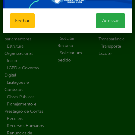
Estatísticas
Convênios e
Autenticidade
Formulários
Transferências
Ouvidoria
Prazos e
Despesas
Portal Aldir
Fechar
Acessar
autoridades
Diárias
Blanc
Sic Físico
Emendas
Portal da
Solicitar
parlamentares
Transparência
Recurso
Estrutura
Transporte
Solicitar um
Organizacional
Escolar
pedido
Inicio
LGPD e Governo
Digital
Licitações e
Contratos
Obras Públicas
Planejamento e
Prestação de Contas
Receitas
Recursos Humanos
Renúncias de