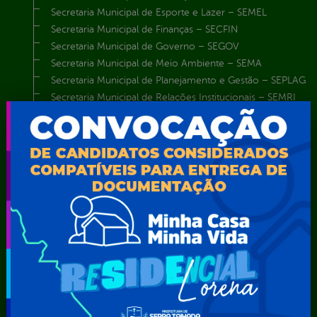
Secretaria Municipal de Esporte e Lazer – SEMEL
Secretaria Municipal de Finanças – SECFIN
Secretaria Municipal de Governo – SEGOV
Secretaria Municipal de Meio Ambiente – SEMA
Secretaria Municipal de Planejamento e Gestão – SEPLAG
Secretaria Municipal de Relações Institucionais – SEMRI
Secretaria Municipal de Saúde – SMS
Secretaria Municipal de Serviços Públicos – SEMUSP
Superintendência de Trânsito e Transportes de Serra
Talhada-STTRANS
Transparência, Fiscalização e Controle
Portal da
E-sic
Outros
Transparência
Serviços
Como
solicitar
Educação
Carta de
Consulte sua
Saúde
Serviços
Solicitação
Atos normativos
E-sic
Decretos
Central de Dúvidas
Ferramenta de