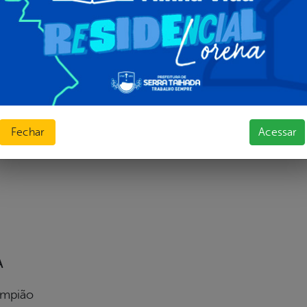
RA
Fechar
Acessar
s Bonecos, de Carpina
A
ampião