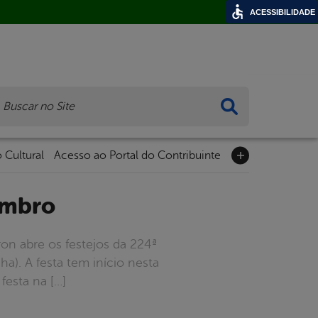
ACESSIBILIDADE
ca
 Cultural
Acesso ao Portal do Contribuinte
tembro
on abre os festejos da 224ª
). A festa tem início nesta
 festa na […]