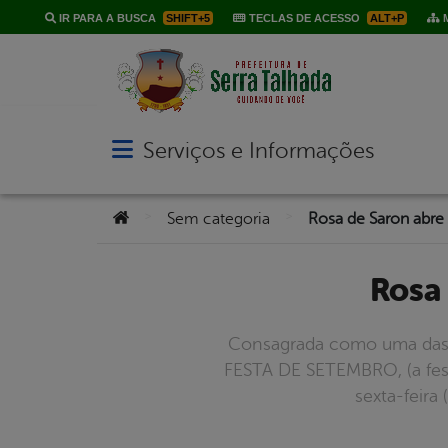
IR PARA A BUSCA
SHIFT+5
TECLAS DE ACESSO
ALT+P
M
Serviços e Informações
Abrir menu principal de navegação
Você está aqui:
>
>
Sem categoria
Rosa de Saron abre
Ros
Consagrada como uma das pr
FESTA DE SETEMBRO, (a festa
sexta-feira 