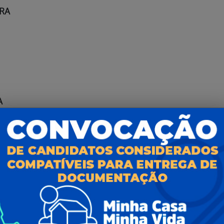
IRA
A
IRA