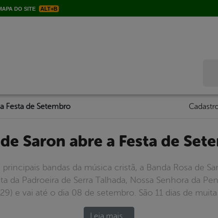
APA DO SITE
ALT+B
Bus
 a Festa de Setembro
Cadastro
a de Saron abre a Festa de Se
incipais bandas da música cristã, a Banda Rosa de Sar
 da Padroeira de Serra Talhada, Nossa Senhora da Penha
(29) e vai até o dia 08 de setembro. São 11 dias de muita
Leia mais…