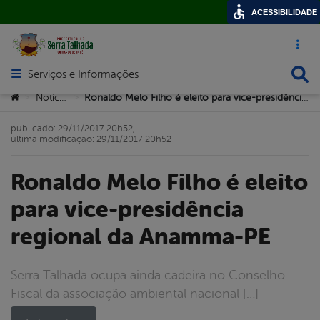
ACESSIBILIDADE
Acesso ráp
Busca
Serviços e Informações
Abrir menu principal de navegação
Você está aqui:
Notícias
Ronaldo Melo Filho é eleito para vice-presidência regional da Anamma-PE
>
>
publicado: 29/11/2017 20h52,
última modificação: 29/11/2017 20h52
Ronaldo Melo Filho é eleito
para vice-presidência
regional da Anamma-PE
Serra Talhada ocupa ainda cadeira no Conselho
Fiscal da associação ambiental nacional […]