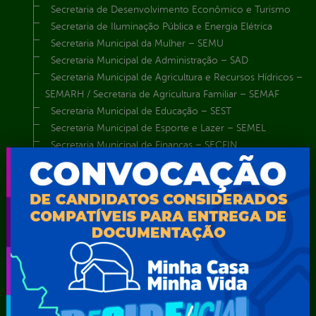
Secretaria de Desenvolvimento Econômico e Turismo
Secretaria de Iluminação Pública e Energia Elétrica
Secretaria Municipal da Mulher – SEMU
Secretaria Municipal de Administração – SAD
Secretaria Municipal de Agricultura e Recursos Hídricos –
SEMARH / Secretaria de Agricultura Familiar – SEMAF
Secretaria Municipal de Educação – SEST
Secretaria Municipal de Esporte e Lazer – SEMEL
Secretaria Municipal de Finanças – SECFIN
Secretaria Municipal de Governo – SEGOV
Secretaria Municipal de Meio Ambiente – SEMA
Secretaria Municipal de Planejamento e Gestão – SEPLAG
Secretaria Municipal de Relações Institucionais – SEMRI
Secretaria Municipal de Saúde – SMS
Secretaria Municipal de Serviços Públicos – SEMUSP
Superintendência de Trânsito e Transportes de Serra
Talhada-STTRANS
Transparência, Fiscalização e Controle