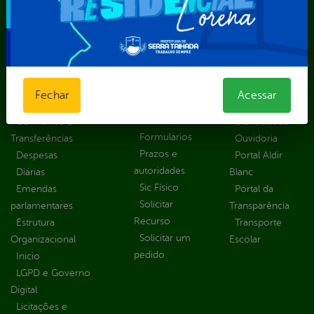
Portal da
E-sic
Outros
Transparência
Serviços
Como
solicitar
Educação
Carta de
Consulte sua
Saúde
Serviços
Solicitação
Atos normativos
E-sic
Fechar
Acessar
Decretos
Central de Dúvidas
Ferramenta de
Estatísticas
Convênios e
Autenticidade
Formulários
Transferências
Ouvidoria
Prazos e
Despesas
Portal Aldir
autoridades
Diárias
Blanc
Sic Físico
Emendas
Portal da
Solicitar
parlamentares
Transparência
Recurso
Estrutura
Transporte
Solicitar um
Organizacional
Escolar
pedido
Inicio
LGPD e Governo
Digital
Licitações e