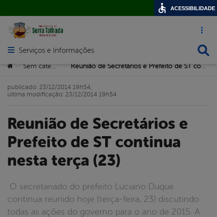
ACESSIBILIDADE
Acesso ráp
Busca
Serviços e Informações
Abrir menu principal de navegação
Você está aqui:
Sem categoria
Reunião de Secretários e Prefeito de ST continua nesta terça (23)
>
>
publicado: 23/12/2014 19h54,
última modificação: 23/12/2014 19h54
Reunião de Secretários e
Prefeito de ST continua
nesta terça (23)
O secretariado do prefeito Luciano Duque
continua reunido hoje (terça-feira, 23) discutindo
todas as ações do governo para o ano de 2015. A