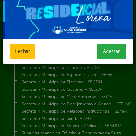
Obras e Infraestrutura
Procuradoria Geral do Município
Secretaria de Comunicação Social e Audiovisual
Secretaria de Desenvolvimento Econômico e Turismo
Secretaria de Iluminação Pública e Energia Elétrica
Secretaria Municipal da Mulher – SEMU
Secretaria Municipal de Administração – SAD
Fechar
Acessar
Secretaria Municipal de Agricultura e Recursos Hídricos –
SEMARH / Secretaria de Agricultura Familiar – SEMAF
Secretaria Municipal de Educação – SEST
Secretaria Municipal de Esporte e Lazer – SEMEL
Secretaria Municipal de Finanças – SECFIN
Secretaria Municipal de Governo – SEGOV
Secretaria Municipal de Meio Ambiente – SEMA
Secretaria Municipal de Planejamento e Gestão – SEPLAG
Secretaria Municipal de Relações Institucionais – SEMRI
Secretaria Municipal de Saúde – SMS
Secretaria Municipal de Serviços Públicos – SEMUSP
Superintendência de Trânsito e Transportes de Serra