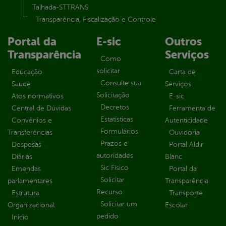
Talhada-STTRANS
Transparência, Fiscalização e Controle
Portal da
E-sic
Outros
Transparência
Serviços
Como
solicitar
Educação
Carta de
Consulte sua
Saúde
Serviços
Solicitação
Atos normativos
E-sic
Decretos
Central de Dúvidas
Ferramenta de
Estatísticas
Convênios e
Autenticidade
Formulários
Transferências
Ouvidoria
Prazos e
Despesas
Portal Aldir
autoridades
Diárias
Blanc
Sic Físico
Emendas
Portal da
Solicitar
parlamentares
Transparência
Recurso
Estrutura
Transporte
Solicitar um
Organizacional
Escolar
pedido
Inicio