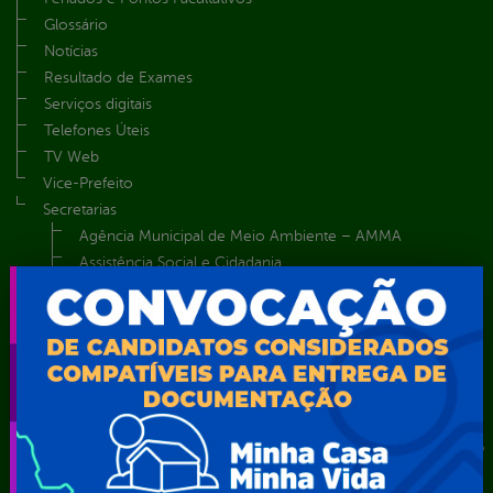
Glossário
Notícias
Resultado de Exames
Serviços digitais
Telefones Úteis
TV Web
Vice-Prefeito
Secretarias
Agência Municipal de Meio Ambiente – AMMA
Assistência Social e Cidadania
Autarquia Educacional de Serra Talhada – AESET
Comando da Guarda Municipal-CGM
Diretoria da Defesa Civil
FUNDAÇÃO CULTURAL DE SERRA TALHADA
Gabinete da Prefeita
Gabinete do Vice-Prefeito
Instituto de Previdência Própria dos Servidores Públicos do
Município de Serra Talhada-IPPS