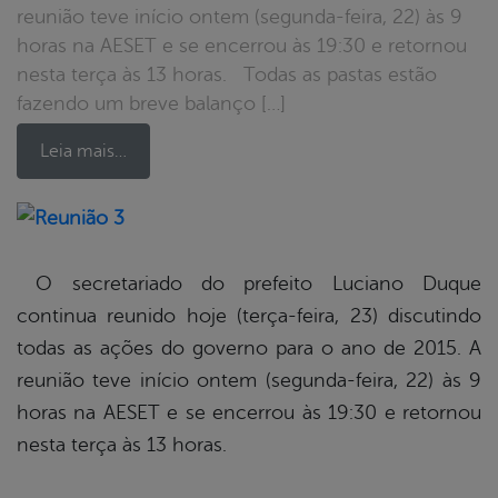
reunião teve início ontem (segunda-feira, 22) às 9
horas na AESET e se encerrou às 19:30 e retornou
nesta terça às 13 horas. Todas as pastas estão
fazendo um breve balanço […]
Leia mais…
book
O secretariado do prefeito Luciano Duque
continua reunido hoje (terça-feira, 23) discutindo
er
todas as ações do governo para o ano de 2015. A
reunião teve início ontem (segunda-feira, 22) às 9
horas na AESET e se encerrou às 19:30 e retornou
din
nesta terça às 13 horas.