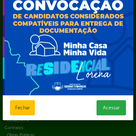
Transparência
Serviços
Como
solicitar
Educação
Carta de
Consulte sua
Saúde
Serviços
Solicitação
Atos normativos
E-sic
Decretos
Central de Dúvidas
Ferramenta de
Estatísticas
Convênios e
Autenticidade
Formulários
Transferências
Ouvidoria
Prazos e
Despesas
Portal Aldir
autoridades
Diárias
Blanc
Sic Físico
Emendas
Portal da
Solicitar
parlamentares
Transparência
Recurso
Estrutura
Transporte
Solicitar um
Organizacional
Escolar
pedido
Inicio
LGPD e Governo
Fechar
Acessar
Digital
Licitações e
Contratos
Obras Públicas