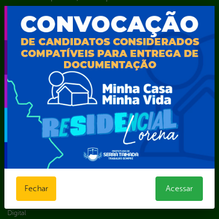
Portal da
E-sic
Outros
Transparência
Serviços
Como
solicitar
Educação
Carta de
Consulte sua
Saúde
Serviços
Solicitação
Atos normativos
E-sic
Decretos
Central de Dúvidas
Ferramenta de
Estatísticas
Convênios e
Autenticidade
Formulários
Transferências
Ouvidoria
Prazos e
Despesas
Portal Aldir
autoridades
Diárias
Blanc
Sic Físico
Emendas
Portal da
Solicitar
parlamentares
Transparência
Recurso
Estrutura
Transporte
Solicitar um
Organizacional
Escolar
Fechar
Acessar
pedido
Inicio
LGPD e Governo
Digital