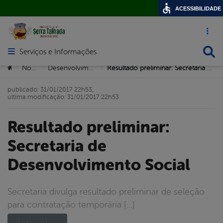
ACESSIBILIDADE
Acesso ráp
Busca
Serviços e Informações
Abrir menu principal de navegação
Você está aqui:
Notícias
Desenvolvimento Social
Resultado preliminar: Secretaria de Desenvolvimento Social
>
>
>
publicado: 31/01/2017 22h53,
última modificação: 31/01/2017 22h53
Resultado preliminar:
Secretaria de
Desenvolvimento Social
Secretaria divulga resultado preliminar de seleção
para contratação temporária […]