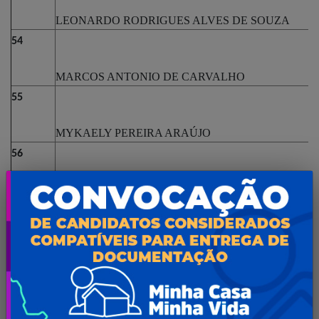
LEONARDO RODRIGUES ALVES DE SOUZA
54
MARCOS ANTONIO DE CARVALHO
55
MYKAELY PEREIRA ARAÚJO
56
SANTANA MARIA PEREIRA CAMPOS
57
VIVIANE DE SOUZA BRANDÃO LIMA
58
ANDRÉ ANDERSON CHAGAS LOPES