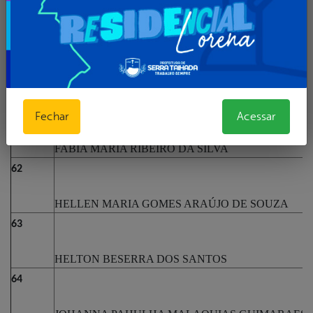
59
BRUNO DE LUNA OLIVEIRA
60
CARLA DANTAS MONTEIRO
61
Fechar
Acessar
FABIA MARIA RIBEIRO DA SILVA
62
HELLEN MARIA GOMES ARAÚJO DE SOUZA
63
HELTON BESERRA DOS SANTOS
64