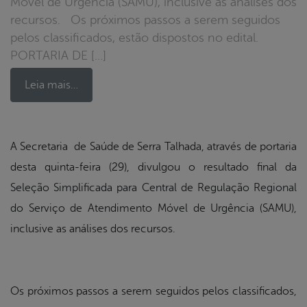
Móvel de Urgência (SAMU), inclusive as análises dos
recursos. Os próximos passos a serem seguidos
pelos classificados, estão dispostos no edital.
PORTARIA DE […]
Leia mais…
book
A Secretaria de Saúde de Serra Talhada, através de portaria
desta quinta-feira (29), divulgou o resultado final da
Seleção Simplificada para Central de Regulação Regional
er
do Serviço de Atendimento Móvel de Urgência (SAMU),
inclusive as análises dos recursos.
din
Os próximos passos a serem seguidos pelos classificados,