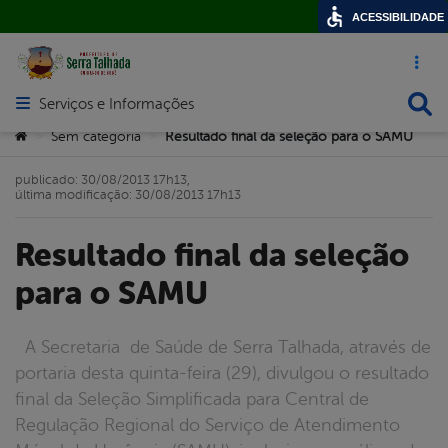
ACESSIBILIDADE
Acesso ráp
Busca
Serviços e Informações
Abrir menu principal de navegação
Você está aqui:
Sem categoria
Resultado final da seleção para o SAMU
>
>
publicado: 30/08/2013 17h13,
última modificação: 30/08/2013 17h13
Resultado final da seleção
para o SAMU
A Secretaria de Saúde de Serra Talhada, através de
portaria desta quinta-feira (29), divulgou o resultado
final da Seleção Simplificada para Central de
Regulação Regional do Serviço de Atendimento