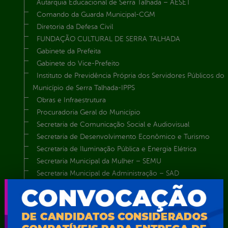
Autarquia Educacional de Serra Talhada – AESET
Comando da Guarda Municipal-CGM
Diretoria da Defesa Civil
FUNDAÇÃO CULTURAL DE SERRA TALHADA
Gabinete da Prefeita
Gabinete do Vice-Prefeito
Instituto de Previdência Própria dos Servidores Públicos do
Município de Serra Talhada-IPPS
Obras e Infraestrutura
Procuradoria Geral do Município
Secretaria de Comunicação Social e Audiovisual
Secretaria de Desenvolvimento Econômico e Turismo
Secretaria de Iluminação Pública e Energia Elétrica
Secretaria Municipal da Mulher – SEMU
Secretaria Municipal de Administração – SAD
Secretaria Municipal de Agricultura e Recursos Hídricos –
SEMARH / Secretaria de Agricultura Familiar – SEMAF
Secretaria Municipal de Educação – SEST
Secretaria Municipal de Esporte e Lazer – SEMEL