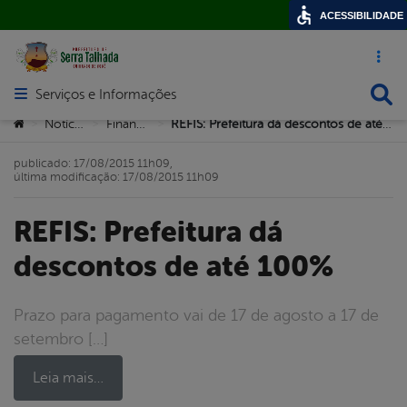
ACESSIBILIDADE
Acesso ráp
Busca
Serviços e Informações
Abrir menu principal de navegação
Você está aqui:
Notícias
Finanças
REFIS: Prefeitura dá descontos de até 100%
>
>
>
publicado: 17/08/2015 11h09,
última modificação: 17/08/2015 11h09
REFIS: Prefeitura dá
descontos de até 100%
Prazo para pagamento vai de 17 de agosto a 17 de
setembro […]
Leia mais…