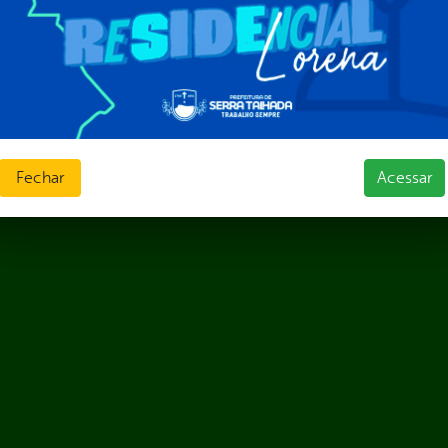
ias de Receitas
Fechar
Acessar