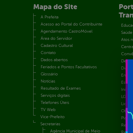
Mapa do Site
Port
Tra
A Prefeita
Acesso ao Portal do Contribuinte
Educa
Agendamento CastroMóvel
Saúde
Área do Servidor
Atos 
Cadastro Cultural
Centra
Contato
Convên
Dados abertos
Despe
Feriados e Pontos Facultativos
Diária
Glossário
Emend
Notícias
Estrut
Resultado de Exames
Inicio
Serviços digitais
LGPD e
Telefones Úteis
Licita
TV Web
Obras 
Vice-Prefeito
Plane
Secretarias
Receit
Agência Municipal de Meio
Recur