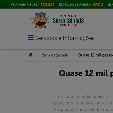
IR PARA A BUSCA
SHIFT+5
TECLAS DE ACESSO
ALT+P
M
Serviços e Informações
Abrir menu principal de navegação
Você está aqui:
>
>
Sem categoria
Quase 12 mil pessoas são vacinadas contra gripe em Serra
Em Serra Talhada, quase 12 
gripe, que imunizou, até ess
Programa Municipal de Imuniz