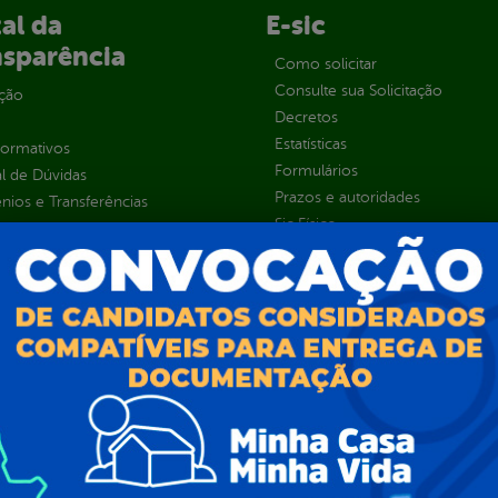
al da
E-sic
nsparência
Como solicitar
Consulte sua Solicitação
ção
Decretos
Estatísticas
normativos
Formulários
l de Dúvidas
Prazos e autoridades
ios e Transferências
Sic Físico
sas
Solicitar Recurso
s
Solicitar um pedido
as parlamentares
ura Organizacional
 Governo Digital
ções e Contratos
Públicas
jamento e Prestação de Contas
as
sos Humanos