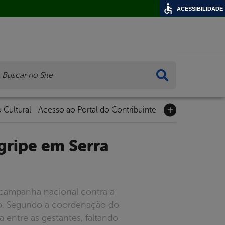
ACESSIBILIDADE
ca
 Cultural
Acesso ao Portal do Contribuinte
a campanha nacional contra a
pio. Segundo a coordenação do
 entre as gestantes, faltando