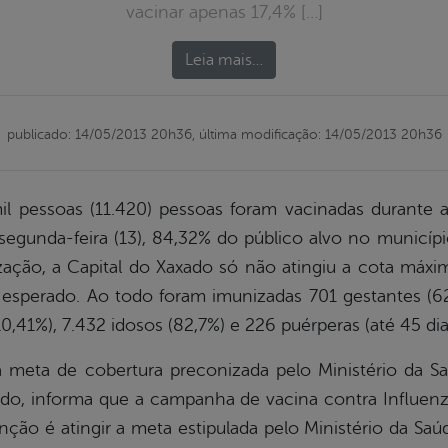
vacinar apenas 17,4% […]
Leia mais…
publicado: 14/05/2013 20h36,
última modificação: 14/05/2013 20h36
il pessoas (11.420) pessoas foram vacinadas durante
 segunda-feira (13), 84,32% do público alvo no munic
ção, a Capital do Xaxado só não atingiu a cota máxim
 esperado. Ao todo foram imunizadas 701 gestantes (62
110,41%), 7.432 idosos (82,7%) e 226 puérperas (até 45 di
 meta de cobertura preconizada pelo Ministério da Saú
ado, informa que a campanha de vacina contra Influenz
ção é atingir a meta estipulada pelo Ministério da S