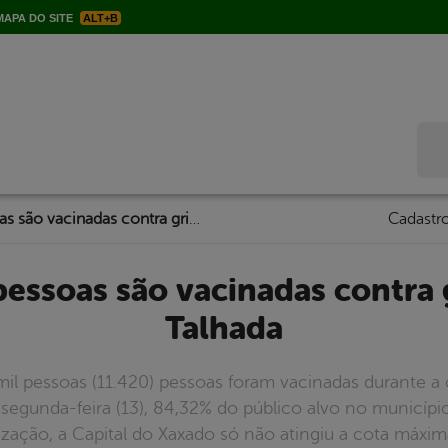
APA DO SITE
ALT+B
Bus
Quase 12 mil pessoas são vacinadas contra gripe em Serra Talhada
Cadastro
Talhada
mil pessoas (11.420) pessoas foram vacinadas durante 
a segunda-feira (13), 84,32% do público alvo no municí
ação, a Capital do Xaxado só não atingiu a cota máxima