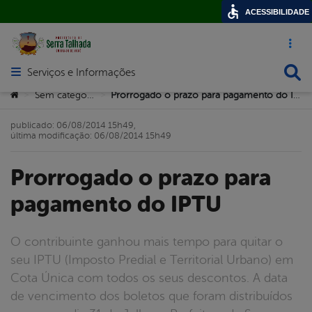
ACESSIBILIDADE
Acesso ráp
Busca
Serviços e Informações
Abrir menu principal de navegação
Você está aqui:
Sem categoria
Prorrogado o prazo para pagamento do IPTU
>
>
publicado: 06/08/2014 15h49,
última modificação: 06/08/2014 15h49
Prorrogado o prazo para
pagamento do IPTU
O contribuinte ganhou mais tempo para quitar o
seu IPTU (Imposto Predial e Territorial Urbano) em
Cota Única com todos os seus descontos. A data
de vencimento dos boletos que foram distribuídos