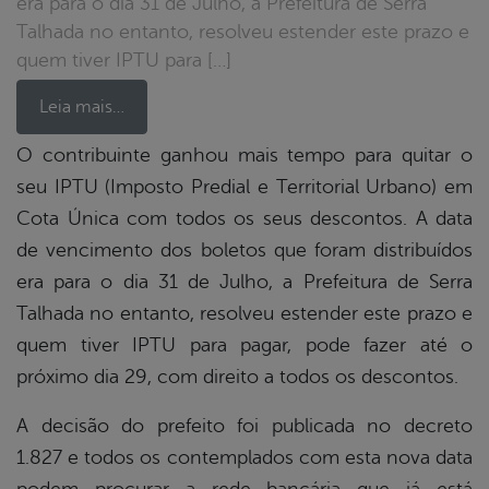
era para o dia 31 de Julho, a Prefeitura de Serra
Talhada no entanto, resolveu estender este prazo e
quem tiver IPTU para […]
Leia mais…
O contribuinte ganhou mais tempo para quitar o
seu IPTU (Imposto Predial e Territorial Urbano) em
book
Cota Única com todos os seus descontos. A data
de vencimento dos boletos que foram distribuídos
er
era para o dia 31 de Julho, a Prefeitura de Serra
Talhada no entanto, resolveu estender este prazo e
quem tiver IPTU para pagar, pode fazer até o
din
próximo dia 29, com direito a todos os descontos.
A decisão do prefeito foi publicada no decreto
1.827 e todos os contemplados com esta nova data