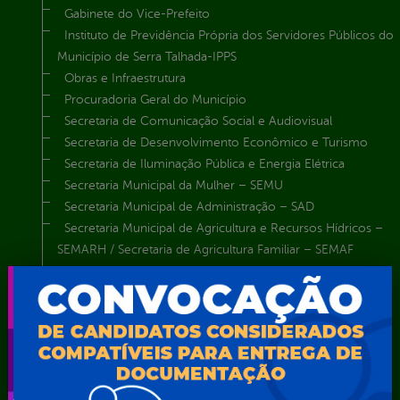
Gabinete do Vice-Prefeito
Instituto de Previdência Própria dos Servidores Públicos do
Município de Serra Talhada-IPPS
Obras e Infraestrutura
Procuradoria Geral do Município
Secretaria de Comunicação Social e Audiovisual
Secretaria de Desenvolvimento Econômico e Turismo
Secretaria de Iluminação Pública e Energia Elétrica
Secretaria Municipal da Mulher – SEMU
Secretaria Municipal de Administração – SAD
Secretaria Municipal de Agricultura e Recursos Hídricos –
SEMARH / Secretaria de Agricultura Familiar – SEMAF
Secretaria Municipal de Educação – SEST
Secretaria Municipal de Esporte e Lazer – SEMEL
Secretaria Municipal de Finanças – SECFIN
Secretaria Municipal de Governo – SEGOV
Secretaria Municipal de Meio Ambiente – SEMA
Secretaria Municipal de Planejamento e Gestão – SEPLAG
Secretaria Municipal de Relações Institucionais – SEMRI