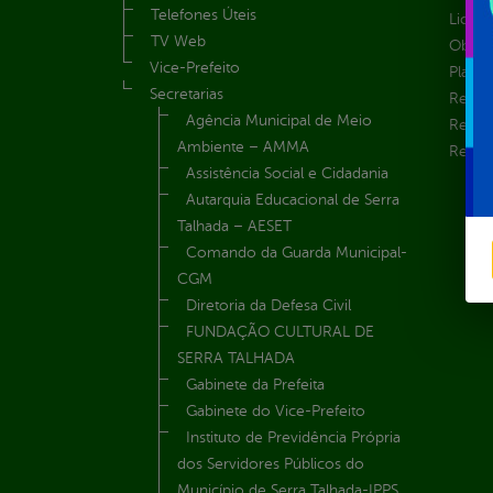
Telefones Úteis
Licita
TV Web
Obras 
Vice-Prefeito
Plane
Secretarias
Receit
Agência Municipal de Meio
Recur
Ambiente – AMMA
Renúnc
Assistência Social e Cidadania
Autarquia Educacional de Serra
Talhada – AESET
Comando da Guarda Municipal-
CGM
Diretoria da Defesa Civil
FUNDAÇÃO CULTURAL DE
SERRA TALHADA
Gabinete da Prefeita
Gabinete do Vice-Prefeito
Instituto de Previdência Própria
dos Servidores Públicos do
Município de Serra Talhada-IPPS