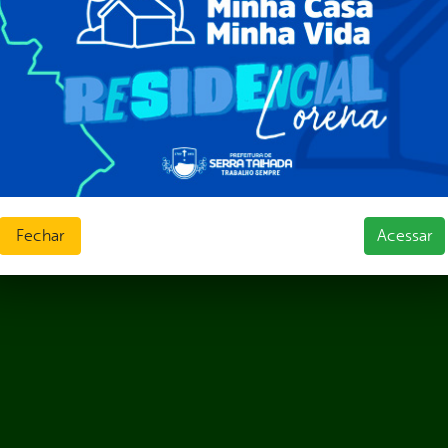
ções e Contratos
Públicas
jamento e Prestação de Contas
as
sos Humanos
ias de Receitas
Fechar
Acessar