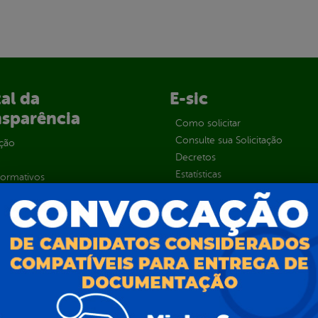
al da
E-sic
nsparência
Como solicitar
Consulte sua Solicitação
ção
Decretos
Estatísticas
normativos
Formulários
l de Dúvidas
Prazos e autoridades
ios e Transferências
Sic Físico
sas
Solicitar Recurso
s
Solicitar um pedido
as parlamentares
ura Organizacional
 Governo Digital