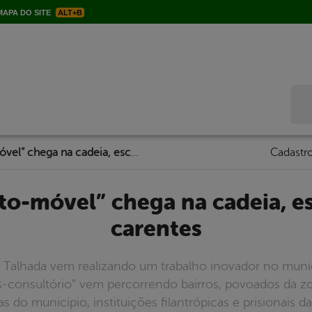
APA DO SITE
ALT+B
Bus
Projeto “Odonto-móvel” chega na cadeia, escolas e bairros carentes
Cadastro
carentes
a Talhada vem realizando um trabalho inovador no muni
-consultório” vem percorrendo bairros, povoados da zo
s do município, instituições filantrópicas e prisionais d