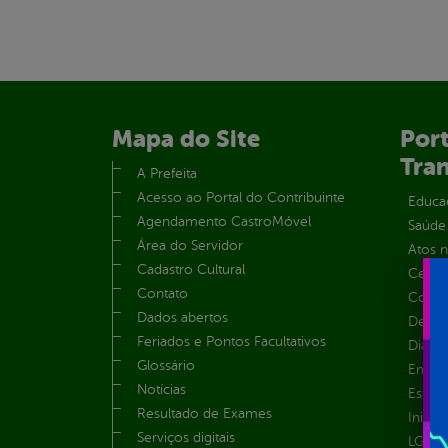
Mapa do Site
Port
Tra
A Prefeita
Acesso ao Portal do Contribuinte
Educa
Agendamento CastroMóvel
Saúde
Área do Servidor
Atos 
Cadastro Cultural
Centra
Contato
Convên
Dados abertos
Despe
Feriados e Pontos Facultativos
Diária
Glossário
Emend
Notícias
Estrut
Resultado de Exames
Inicio
Serviços digitais
LGPD e