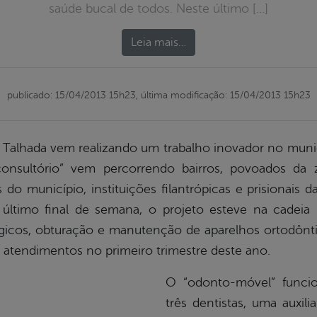
saúde bucal de todos. Neste último […]
Leia mais…
publicado: 15/04/2013 15h23,
última modificação: 15/04/2013 15h23
a Talhada vem realizando um trabalho inovador no muni
onsultório” vem percorrendo bairros, povoados da 
 do município, instituições filantrópicas e prisionais 
último final de semana, o projeto esteve na cadeia 
gicos, obturação e manutenção de aparelhos ortodônti
l atendimentos no primeiro trimestre deste ano.
O “odonto-móvel” funci
três dentistas, uma auxili