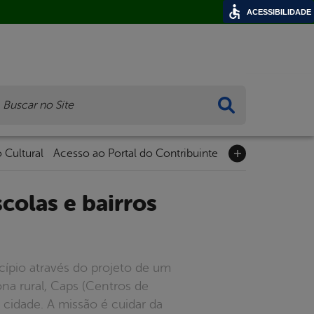
ACESSIBILIDADE
ca
 Cultural
Acesso ao Portal do Contribuinte
cípio através do projeto de um
na rural, Caps (Centros de
a cidade. A missão é cuidar da