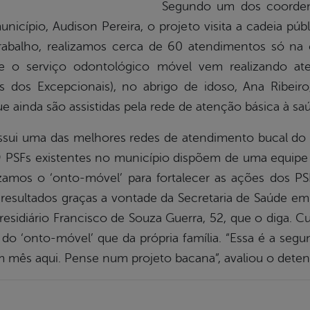
Segundo um dos coorden
icípio, Audison Pereira, o projeto visita a cadeia púb
trabalho, realizamos cerca de 60 atendimentos só na
 que o serviço odontológico móvel vem realizando 
s dos Excepcionais), no abrigo de idoso, Ana Ribeir
e ainda são assistidas pela rede de atenção básica à sa
ossui uma das melhores redes de atendimento bucal d
19 PSFs existentes no município dispõem de uma equipe
lizamos o ‘onto-móvel’ para fortalecer as ações dos PS
esultados graças a vontade da Secretaria de Saúde em 
esidiário Francisco de Souza Guerra, 52, que o diga.
 do ‘onto-móvel’ que da própria família. “Essa é a seg
 mês aqui. Pense num projeto bacana”, avaliou o deten