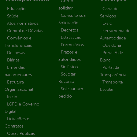
Como
solicitar
Educação
Carta de
Consulte sua
Saúde
Serviços
Solicitação
Atos normativos
E-sic
Decretos
Central de Dúvidas
Ferramenta de
Estatísticas
Convênios e
Autenticidade
Formulários
Transferências
Ouvidoria
Prazos e
Despesas
Portal Aldir
autoridades
Diárias
Blanc
Sic Físico
Emendas
Portal da
Solicitar
parlamentares
Transparência
Recurso
Estrutura
Transporte
Solicitar um
Organizacional
Escolar
pedido
Inicio
LGPD e Governo
Digital
Licitações e
Contratos
Obras Públicas