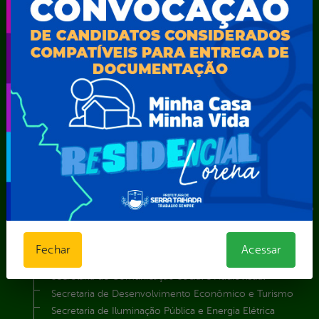
Telefones Úteis
TV Web
Vice-Prefeito
Secretarias
Agência Municipal de Meio Ambiente – AMMA
Assistência Social e Cidadania
Autarquia Educacional de Serra Talhada – AESET
Comando da Guarda Municipal-CGM
Diretoria da Defesa Civil
FUNDAÇÃO CULTURAL DE SERRA TALHADA
Gabinete da Prefeita
Gabinete do Vice-Prefeito
Instituto de Previdência Própria dos Servidores Públicos do
Município de Serra Talhada-IPPS
Obras e Infraestrutura
Fechar
Acessar
Procuradoria Geral do Município
Secretaria de Comunicação Social e Audiovisual
Secretaria de Desenvolvimento Econômico e Turismo
Secretaria de Iluminação Pública e Energia Elétrica