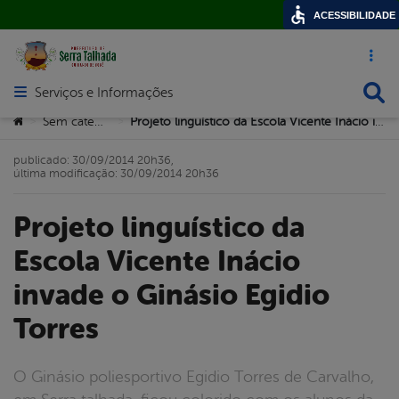
ACESSIBILIDADE
Acesso ráp
Busca
Serviços e Informações
Abrir menu principal de navegação
Você está aqui:
Sem categoria
Projeto linguístico da Escola Vicente Inácio invade o Ginásio Egidio Torres
>
>
publicado: 30/09/2014 20h36,
última modificação: 30/09/2014 20h36
Projeto linguístico da
Escola Vicente Inácio
invade o Ginásio Egidio
Torres
O Ginásio poliesportivo Egidio Torres de Carvalho,