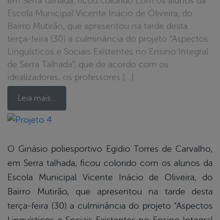
em Serra talhada, ficou colorido com os alunos da
Escola Municipal Vicente Inácio de Oliveira, do
Bairro Mutirão, que apresentou na tarde desta
terça-feira (30) a culminância do projeto “Aspectos
Linguísticos e Sociais Existentes no Ensino Integral
de Serra Talhada”, que de acordo com os
idealizadores, os professores […]
Leia mais…
book
O Ginásio poliesportivo Egidio Torres de Carvalho,
em Serra talhada, ficou colorido com os alunos da
er
Escola Municipal Vicente Inácio de Oliveira, do
Bairro Mutirão, que apresentou na tarde desta
terça-feira (30) a culminância do projeto “Aspectos
din