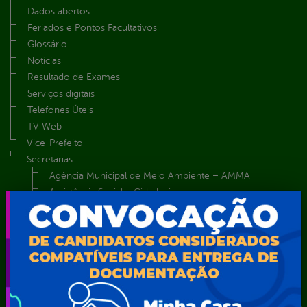
Dados abertos
Feriados e Pontos Facultativos
Glossário
Notícias
Resultado de Exames
Serviços digitais
Telefones Úteis
TV Web
Vice-Prefeito
Secretarias
Agência Municipal de Meio Ambiente – AMMA
Assistência Social e Cidadania
Autarquia Educacional de Serra Talhada – AESET
Comando da Guarda Municipal-CGM
Diretoria da Defesa Civil
FUNDAÇÃO CULTURAL DE SERRA TALHADA
Gabinete da Prefeita
Gabinete do Vice-Prefeito