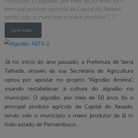
município. O algodão, por mais de 50 anos foi o
principal produto agrícola da Capital do Xaxado,
tendo sido o município o maior produtor […]
Leia mais…
book
Já no início do ano passado, a Prefeitura de Serra
Talhada, através da sua Secretaria de Agricultura
er
optou por apostar no projeto “Algodão Aroeira”,
visando restabelecer a cultura do algodão no
município. O algodão, por mais de 50 anos foi o
din
principal produto agrícola da Capital do Xaxado,
tendo sido o município o maior produtor da lã m
todo estado de Pernambuco.