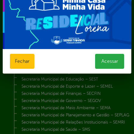
Instituto de Previdência Própria dos Servidores Públicos do
Município de Serra Talhada-IPPS
Obras e Infraestrutura
Procuradoria Geral do Município
Secretaria de Comunicação Social e Audiovisual
Secretaria de Desenvolvimento Econômico e Turismo
Secretaria de Iluminação Pública e Energia Elétrica
Secretaria Municipal da Mulher – SEMU
Secretaria Municipal de Administração – SAD
Fechar
Acessar
Secretaria Municipal de Agricultura e Recursos Hídricos –
SEMARH / Secretaria de Agricultura Familiar – SEMAF
Secretaria Municipal de Educação – SEST
Secretaria Municipal de Esporte e Lazer – SEMEL
Secretaria Municipal de Finanças – SECFIN
Secretaria Municipal de Governo – SEGOV
Secretaria Municipal de Meio Ambiente – SEMA
Secretaria Municipal de Planejamento e Gestão – SEPLAG
Secretaria Municipal de Relações Institucionais – SEMRI
Secretaria Municipal de Saúde – SMS