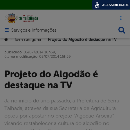
ACESSIBILIDADE
Acesso ráp
Busca
Serviços e Informações
Abrir menu principal de navegação
Você está aqui:
Sem categoria
Projeto do Algodão é destaque na TV
>
>
publicado: 03/07/2014 16h59,
última modificação: 03/07/2014 16h59
Projeto do Algodão é
destaque na TV
Já no início do ano passado, a Prefeitura de Serra
Talhada, através da sua Secretaria de Agricultura
optou por apostar no projeto “Algodão Aroeira”,
visando restabelecer a cultura do algodão no