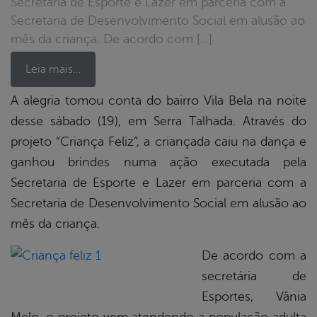
Secretaria de Esporte e Lazer em parceria com a
Secretaria de Desenvolvimento Social em alusão ao
mês da criança. De acordo com […]
Leia mais…
A alegria tomou conta do bairro Vila Bela na noite
desse sábado (19), em Serra Talhada. Através do
book
projeto “Criança Feliz”, a criançada caiu na dança e
ganhou brindes numa ação executada pela
er
Secretaria de Esporte e Lazer em parceria com a
Secretaria de Desenvolvimento Social em alusão ao
mês da criança.
din
De acordo com a
secretária de
Esportes, Vânia