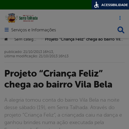
ACESSIBILIDADE
Acesso ráp
Busca
Serviços e Informações
Abrir menu principal de navegação
Você está aqui:
Sem categoria
Projeto “Criança Feliz” chega ao bairro Vila Bela
>
>
publicado: 21/10/2013 16h13,
última modificação: 21/10/2013 16h13
Projeto “Criança Feliz”
chega ao bairro Vila Bela
A alegria tomou conta do bairro Vila Bela na noite
desse sábado (19), em Serra Talhada. Através do
projeto “Criança Feliz”, a criançada caiu na dança e
ganhou brindes numa ação executada pela