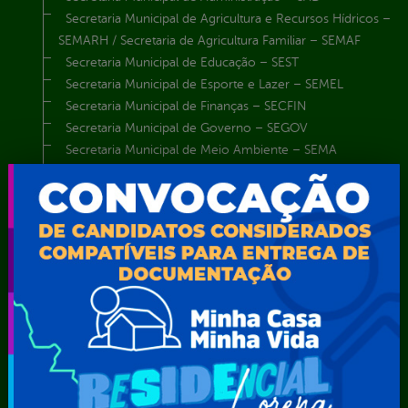
Secretaria Municipal de Agricultura e Recursos Hídricos –
SEMARH / Secretaria de Agricultura Familiar – SEMAF
Secretaria Municipal de Educação – SEST
Secretaria Municipal de Esporte e Lazer – SEMEL
Secretaria Municipal de Finanças – SECFIN
Secretaria Municipal de Governo – SEGOV
Secretaria Municipal de Meio Ambiente – SEMA
Secretaria Municipal de Planejamento e Gestão – SEPLAG
Secretaria Municipal de Relações Institucionais – SEMRI
Secretaria Municipal de Saúde – SMS
Secretaria Municipal de Serviços Públicos – SEMUSP
Superintendência de Trânsito e Transportes de Serra
Talhada-STTRANS
Transparência, Fiscalização e Controle
Portal da
E-sic
Outros
Transparência
Serviços
Como
solicitar
Educação
Carta de