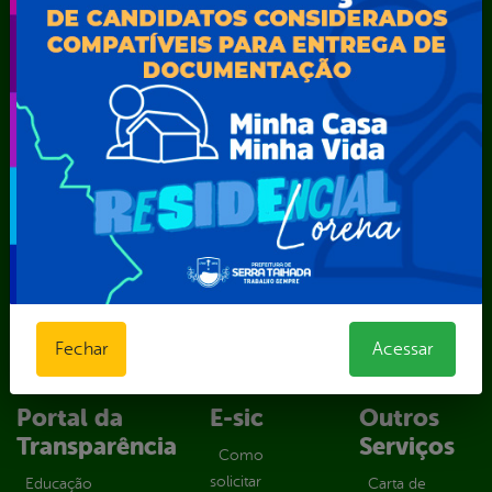
Secretaria Municipal de Administração – SAD
Secretaria Municipal de Agricultura e Recursos Hídricos –
SEMARH / Secretaria de Agricultura Familiar – SEMAF
Secretaria Municipal de Educação – SEST
Secretaria Municipal de Esporte e Lazer – SEMEL
Secretaria Municipal de Finanças – SECFIN
Secretaria Municipal de Governo – SEGOV
Secretaria Municipal de Meio Ambiente – SEMA
Secretaria Municipal de Planejamento e Gestão – SEPLAG
Secretaria Municipal de Relações Institucionais – SEMRI
Secretaria Municipal de Saúde – SMS
Secretaria Municipal de Serviços Públicos – SEMUSP
Superintendência de Trânsito e Transportes de Serra
Talhada-STTRANS
Fechar
Acessar
Transparência, Fiscalização e Controle
Portal da
E-sic
Outros
Transparência
Serviços
Como
solicitar
Educação
Carta de