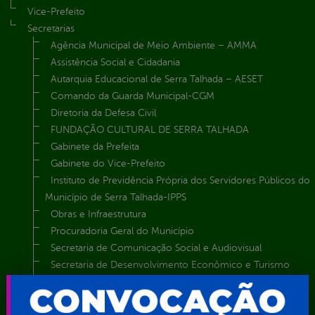
Vice-Prefeito
Secretarias
Agência Municipal de Meio Ambiente – AMMA
Assistência Social e Cidadania
Autarquia Educacional de Serra Talhada – AESET
Comando da Guarda Municipal-CGM
Diretoria da Defesa Civil
FUNDAÇÃO CULTURAL DE SERRA TALHADA
Gabinete da Prefeita
Gabinete do Vice-Prefeito
Instituto de Previdência Própria dos Servidores Públicos do
Município de Serra Talhada-IPPS
Obras e Infraestrutura
Procuradoria Geral do Município
Secretaria de Comunicação Social e Audiovisual
Secretaria de Desenvolvimento Econômico e Turismo
Secretaria de Iluminação Pública e Energia Elétrica
Secretaria Municipal da Mulher – SEMU