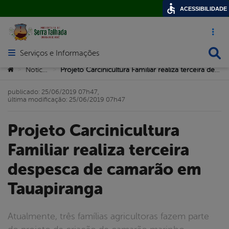
ACESSIBILIDADE
Acesso ráp
Busca
Serviços e Informações
Abrir menu principal de navegação
Você está aqui:
Notícias
Projeto Carcinicultura Familiar realiza terceira despesca de camarão em Tauapiranga
>
>
publicado: 25/06/2019 07h47,
última modificação: 25/06/2019 07h47
Projeto Carcinicultura
Familiar realiza terceira
despesca de camarão em
Tauapiranga
Atualmente, três famílias agricultoras fazem parte