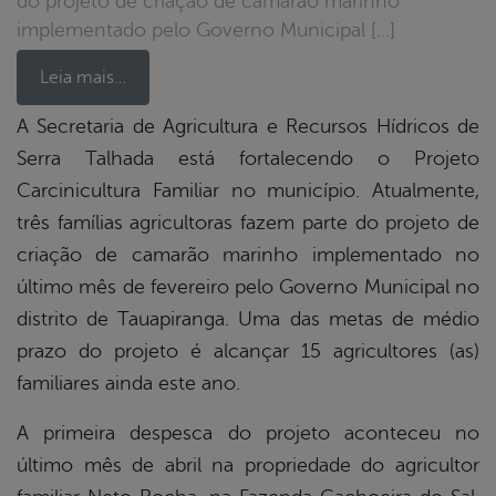
do projeto de criação de camarão marinho
implementado pelo Governo Municipal […]
Leia mais…
A Secretaria de Agricultura e Recursos Hídricos de
Serra Talhada está fortalecendo o Projeto
book
Carcinicultura Familiar no município. Atualmente,
três famílias agricultoras fazem parte do projeto de
er
criação de camarão marinho implementado no
último mês de fevereiro pelo Governo Municipal no
distrito de Tauapiranga. Uma das metas de médio
din
prazo do projeto é alcançar 15 agricultores (as)
familiares ainda este ano.
A primeira despesca do projeto aconteceu no
último mês de abril na propriedade do agricultor