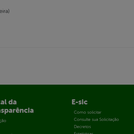
eira)
al da
E-sic
nsparência
Como solicitar
Consulte sua Solicitação
ção
Decretos
Estatísticas