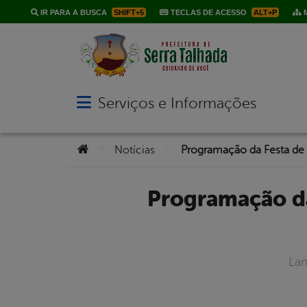
IR PARA A BUSCA
SHIFT+5
TECLAS DE ACESSO
ALT+P
M
Serviços e Informações
Abrir menu principal de navegação
Você está aqui:
>
>
Notícias
Programação da Festa de Setembro será lançada nesta sexta
Lan