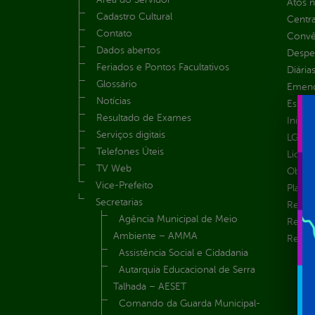
Atos 
Cadastro Cultural
Centra
Contato
Convên
Dados abertos
Despe
Feriados e Pontos Facultativos
Diária
Glossário
Emend
Notícias
Estrut
Resultado de Exames
Inicio
Serviços digitais
LGPD e
Telefones Úteis
Licita
TV Web
Obras 
Vice-Prefeito
Plane
Secretarias
Receit
Agência Municipal de Meio
Recur
Ambiente – AMMA
Renúnc
Assistência Social e Cidadania
Autarquia Educacional de Serra
Talhada – AESET
Comando da Guarda Municipal-