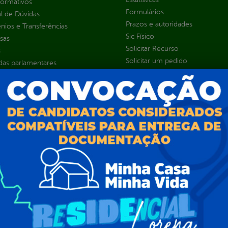
normativos
Formulários
l de Dúvidas
Prazos e autoridades
ios e Transferências
Sic Físico
sas
Solicitar Recurso
s
Solicitar um pedido
as parlamentares
ura Organizacional
 Governo Digital
ções e Contratos
Públicas
jamento e Prestação de Contas
as
sos Humanos
ias de Receitas