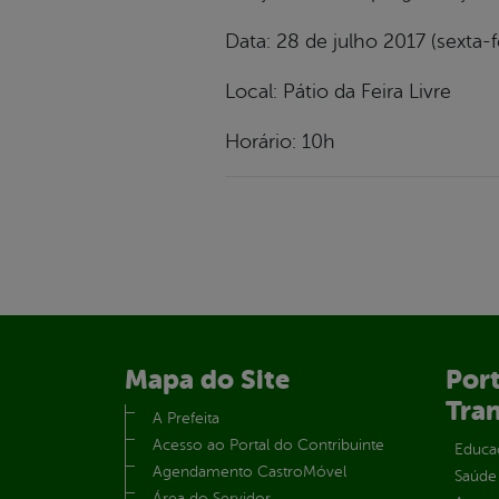
Data: 28 de julho 2017 (sexta-f
Local: Pátio da Feira Livre
Horário: 10h
Mapa do Site
Port
Tra
A Prefeita
Acesso ao Portal do Contribuinte
Educa
Agendamento CastroMóvel
Saúde
Área do Servidor