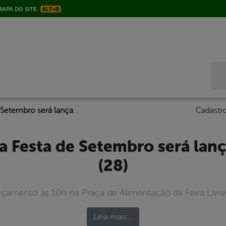
APA DO SITE
ALT+B
Bus
Programação da Festa de Setembro será lançada nesta sexta (28)
Cadastro
(28)
çamento às 10h na Praça de Alimentação da Feira Livre
Leia mais…