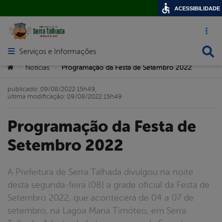
ACESSIBILIDADE
Acesso ráp
Busca
Serviços e Informações
Abrir menu principal de navegação
Você está aqui:
Notícias
Programação da Festa de Setembro 2022
>
>
publicado: 09/08/2022 15h49,
última modificação: 09/08/2022 15h49
Programação da Festa de
Setembro 2022
A Prefeitura de Serra Talhada divulgou na noite
desta segunda-feira (08) a grade oficial da Festa de
Setembro 2022, que acontecerá de 04 a 07 de
setembro, na Lagoa Maria Timóteo, em Serra