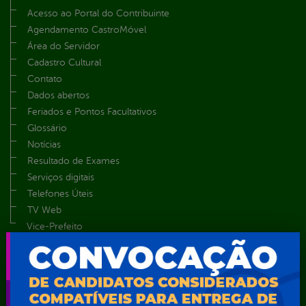
Acesso ao Portal do Contribuinte
Agendamento CastroMóvel
Área do Servidor
Cadastro Cultural
Contato
Dados abertos
Feriados e Pontos Facultativos
Glossário
Notícias
Resultado de Exames
Serviços digitais
Telefones Úteis
TV Web
Vice-Prefeito
Secretarias
Agência Municipal de Meio Ambiente – AMMA
Assistência Social e Cidadania
Autarquia Educacional de Serra Talhada – AESET