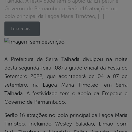
Talhada. A festividade tem o apoio da Empetur e
Governo de Pernambuco. Serão 16 atrações no
polo principal da Lagoa Maria Timóteo, […]
Leia mais…
book
A Prefeitura de Serra Talhada divulgou na noite
desta segunda-feira (08) a grade oficial da Festa de
er
Setembro 2022, que acontecerá de 04 a 07 de
setembro, na Lagoa Maria Timóteo, em Serra
Talhada. A festividade tem o apoio da Empetur e
din
Governo de Pernambuco.
Serão 16 atrações no polo principal da Lagoa Maria
Timóteo, incluindo Wesley Safadão, Limão com