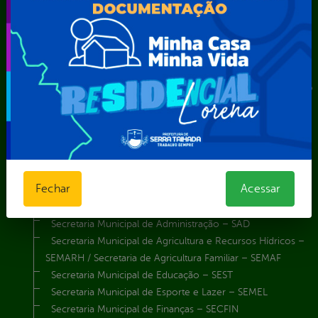
Comando da Guarda Municipal-CGM
Diretoria da Defesa Civil
FUNDAÇÃO CULTURAL DE SERRA TALHADA
Gabinete da Prefeita
Gabinete do Vice-Prefeito
Instituto de Previdência Própria dos Servidores Públicos do
Município de Serra Talhada-IPPS
Obras e Infraestrutura
Procuradoria Geral do Município
Secretaria de Comunicação Social e Audiovisual
Secretaria de Desenvolvimento Econômico e Turismo
Fechar
Acessar
Secretaria de Iluminação Pública e Energia Elétrica
Secretaria Municipal da Mulher – SEMU
Secretaria Municipal de Administração – SAD
Secretaria Municipal de Agricultura e Recursos Hídricos –
SEMARH / Secretaria de Agricultura Familiar – SEMAF
Secretaria Municipal de Educação – SEST
Secretaria Municipal de Esporte e Lazer – SEMEL
Secretaria Municipal de Finanças – SECFIN